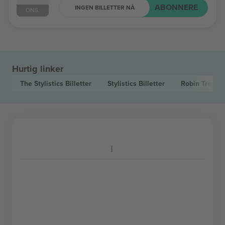
ABONNERE
INGEN BILLETTER NÅ
ONS.
Hurtig linker
The Stylistics
Billetter
Stylistics
Billetter
Robin Trowe