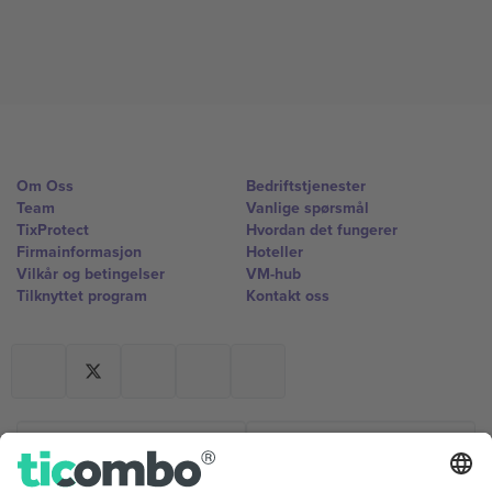
Om Oss
Bedriftstjenester
Team
Vanlige spørsmål
TixProtect
Hvordan det fungerer
Firmainformasjon
Hoteller
Vilkår og betingelser
VM-hub
Tilknyttet program
Kontakt oss