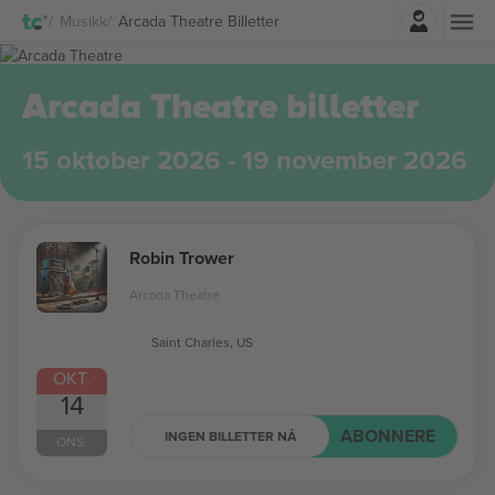
Logg Inn
Musikk
Arcada Theatre Billetter
Arcada Theatre billetter
15 oktober 2026 - 19 november 2026
Robin Trower
Arcada Theatre
Saint Charles, US
OKT.
14
ABONNERE
INGEN BILLETTER NÅ
ONS.