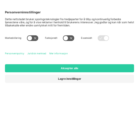
Kontorer og support
Germany
United Kingdom
Unter den Linden 24, 10117
167 City Road, London, Greater
Berlin, Germany
London, EC1V 1AW, United
Kingdom
United States
Switzerland
131 Continental Dr, Suite 305,
Dorfstrasse 52a, 6390
Newark, Delaware 19713, United
Engelberg, Switzerland
States
Bulgaria
United Arab Emirates
Regus Sofia City West, bul
UAE Dubai Silicon Oasis, DDP
Totleben 53-55, 1606 Sofia,
Building A1, Office 302, Dubai,
Bulgaria
United Arab Emirates
Mexico
Av Chapultepec 360, Roma