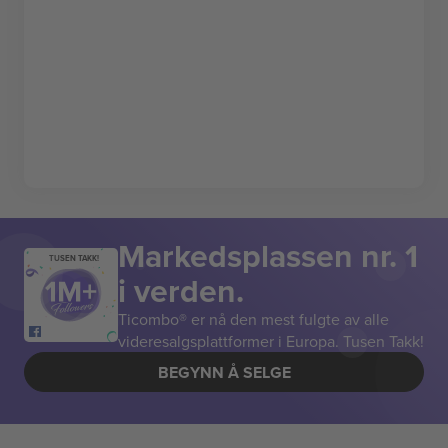
Markedsplassen nr. 1
TUSEN TAKK!
i verden.
Ticombo® er nå den mest fulgte av alle
videresalgsplattformer i Europa. Tusen Takk!
BEGYNN Å SELGE