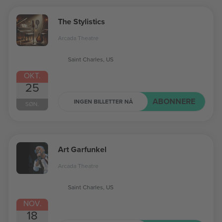
The Stylistics
Arcada Theatre
Saint Charles, US
OKT.
25
ABONNERE
INGEN BILLETTER NÅ
SØN.
Art Garfunkel
Arcada Theatre
Saint Charles, US
NOV.
18