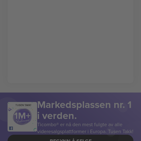
Markedsplassen nr. 1
TUSEN TAKK!
i verden.
Ticombo® er nå den mest fulgte av alle
videresalgsplattformer i Europa. Tusen Takk!