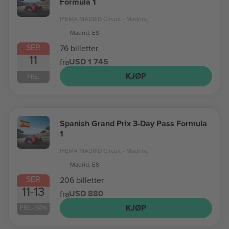
Formula 1
IFEMA MADRID Circuit - Madring
Madrid, ES
SEP.
76 billetter
11
USD 1 745
fra
KJØP
FRE.
Spanish Grand Prix 3-Day Pass Formula
1
IFEMA MADRID Circuit - Madring
Madrid, ES
SEP.
206 billetter
11-13
USD 880
fra
KJØP
FRE.-SØN.