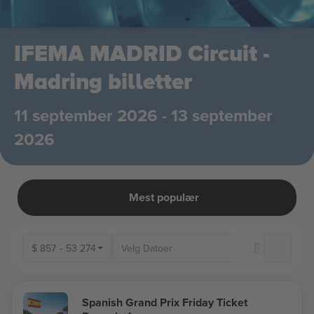
IFEMA MADRID Circuit -
Madring billetter
11 september 2026 - 13 september
2026
Mest populær
$
857
-
53 274
K
Spanish Grand Prix Friday Ticket