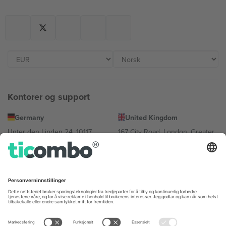
Kontorer og support
Germany
United Kingdom
Unter den Linden 24, 10117
167 City Road, London, Greater
Berlin, Germany
London, EC1V 1AW, United
Kingdom
United States
Switzerland
131 Continental Dr, Suite 305,
Dorfstrasse 52a, 6390
Newark, Delaware 19713, United
Engelberg, Switzerland
States