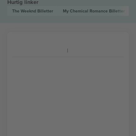
Hurtig linker
The Weeknd
Billetter
My Chemical Romance
Billetter