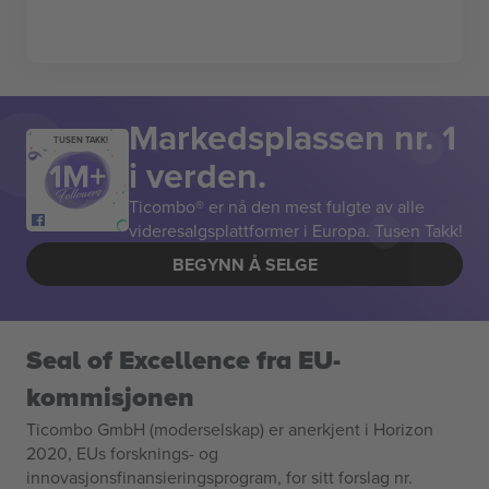
Markedsplassen nr. 1
TUSEN TAKK!
i verden.
Ticombo® er nå den mest fulgte av alle
videresalgsplattformer i Europa. Tusen Takk!
BEGYNN Å SELGE
Seal of Excellence fra EU-
kommisjonen
Ticombo GmbH (moderselskap) er anerkjent i Horizon
2020, EUs forsknings- og
innovasjonsfinansieringsprogram, for sitt forslag nr.