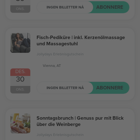
ABONNERE
INGEN BILLETTER NÅ
ONS.
Fisch-Pediküre | inkl. Kerzenölmassage
und Massagestuhl
Jollydays Erlebnisgutschein
Vienna, AT
DES.
30
ABONNERE
INGEN BILLETTER NÅ
ONS.
Sonntagsbrunch | Genuss pur mit Blick
über die Weinberge
Jollydays Erlebnisgutschein