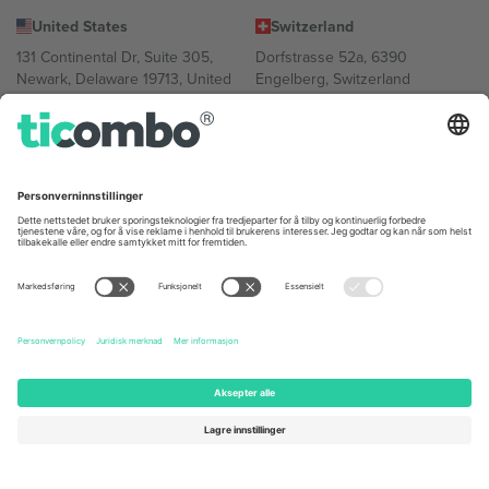
United States
Switzerland
131 Continental Dr, Suite 305,
Dorfstrasse 52a, 6390
Newark, Delaware 19713, United
Engelberg, Switzerland
States
Bulgaria
United Arab Emirates
Regus Sofia City West, bul
UAE Dubai Silicon Oasis, DDP
Totleben 53-55, 1606 Sofia,
Building A1, Office 302, Dubai,
Bulgaria
United Arab Emirates
Mexico
Av Chapultepec 360, Roma
Norte, Cuauhtémoc, 06700
Ciudad de México, CDMX,
Mexico
Plattformleverandørens juridiske enhet kan variere avhengig av
sted, begivenhet og/eller domene. For detaljer, sjekk spesifikke
arrangementsside, forlag og vilkår.,
Firmainformasjon
og
Vilkår.
©
2026 Ticombo. Alle rettigheter reservert.