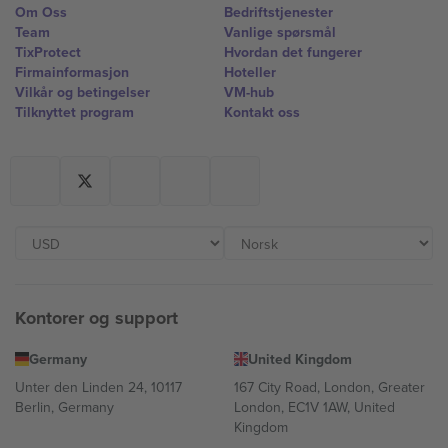
Om Oss
Bedriftstjenester
Team
Vanlige spørsmål
TixProtect
Hvordan det fungerer
Firmainformasjon
Hoteller
Vilkår og betingelser
VM-hub
Tilknyttet program
Kontakt oss
Kontorer og support
Germany
United Kingdom
Unter den Linden 24, 10117
167 City Road, London, Greater
Berlin, Germany
London, EC1V 1AW, United
Kingdom