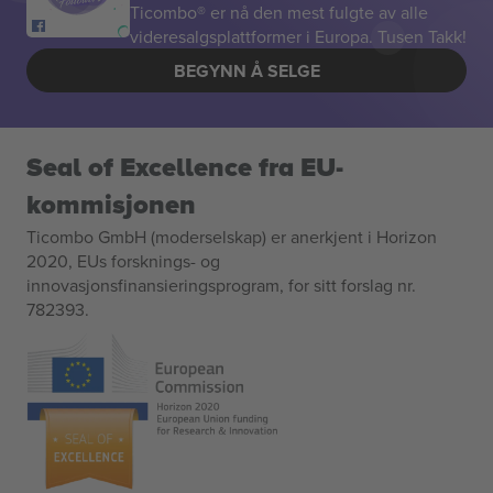
Ticombo® er nå den mest fulgte av alle
videresalgsplattformer i Europa. Tusen Takk!
BEGYNN Å SELGE
Seal of Excellence fra EU-
kommisjonen
Ticombo GmbH (moderselskap) er anerkjent i Horizon
2020, EUs forsknings- og
innovasjonsfinansieringsprogram, for sitt forslag nr.
782393.