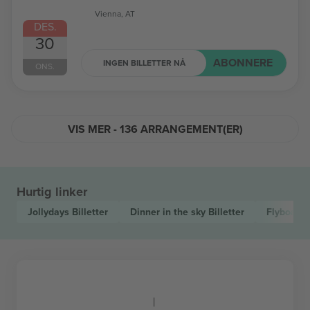
Vienna, AT
DES.
30
ABONNERE
INGEN BILLETTER NÅ
ONS.
VIS MER - 136 ARRANGEMENT(ER)
Hurtig linker
Jollydays
Billetter
Dinner in the sky
Billetter
Flyboard 