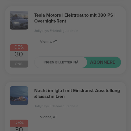
Tesla Motors | Elektroauto mit 380 PS |
Overnight-Rent
Jollydays Erlebnisgutschein
Vienna, AT
DES.
30
ABONNERE
INGEN BILLETTER NÅ
ONS.
Nacht im Iglu | mit Einskunst-Ausstellung
& Eisschnitzen
Jollydays Erlebnisgutschein
Vienna, AT
DES.
30