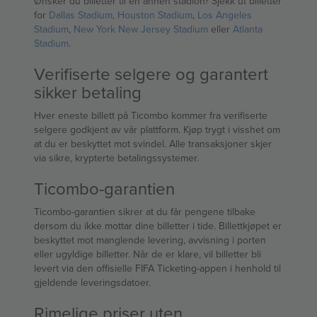
Ønsker du billetter til en annen stadion? Sjekk ut billetter
for
Dallas Stadium
,
Houston Stadium
,
Los Angeles
Stadium
,
New York New Jersey Stadium
eller
Atlanta
Stadium
.
Verifiserte selgere og garantert
sikker betaling
Hver eneste billett på Ticombo kommer fra verifiserte
selgere godkjent av vår plattform. Kjøp trygt i visshet om
at du er beskyttet mot svindel. Alle transaksjoner skjer
via sikre, krypterte betalingssystemer.
Ticombo-garantien
Ticombo-garantien sikrer at du får pengene tilbake
dersom du ikke mottar dine billetter i tide. Billettkjøpet er
beskyttet mot manglende levering, avvisning i porten
eller ugyldige billetter. Når de er klare, vil billetter bli
levert via den offisielle FIFA Ticketing-appen i henhold til
gjeldende leveringsdatoer.
Rimelige priser uten