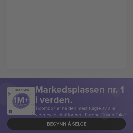
Markedsplassen nr. 1
TUSEN TAKK!
i verden.
Ticombo® er nå den mest fulgte av alle
videresalgsplattformer i Europa. Tusen Takk!
BEGYNN Å SELGE