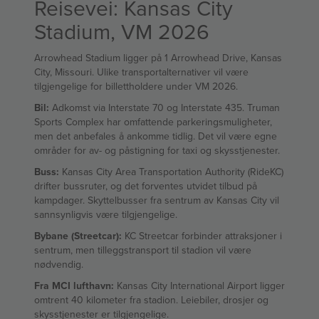
Reisevei: Kansas City
Stadium, VM 2026
Arrowhead Stadium ligger på 1 Arrowhead Drive, Kansas
City, Missouri. Ulike transportalternativer vil være
tilgjengelige for billettholdere under VM 2026.
Bil:
Adkomst via Interstate 70 og Interstate 435. Truman
Sports Complex har omfattende parkeringsmuligheter,
men det anbefales å ankomme tidlig. Det vil være egne
områder for av- og påstigning for taxi og skysstjenester.
Buss:
Kansas City Area Transportation Authority (RideKC)
drifter bussruter, og det forventes utvidet tilbud på
kampdager. Skyttelbusser fra sentrum av Kansas City vil
sannsynligvis være tilgjengelige.
Bybane (Streetcar):
KC Streetcar forbinder attraksjoner i
sentrum, men tilleggstransport til stadion vil være
nødvendig.
Fra MCI lufthavn:
Kansas City International Airport ligger
omtrent 40 kilometer fra stadion. Leiebiler, drosjer og
skysstjenester er tilgjengelige.