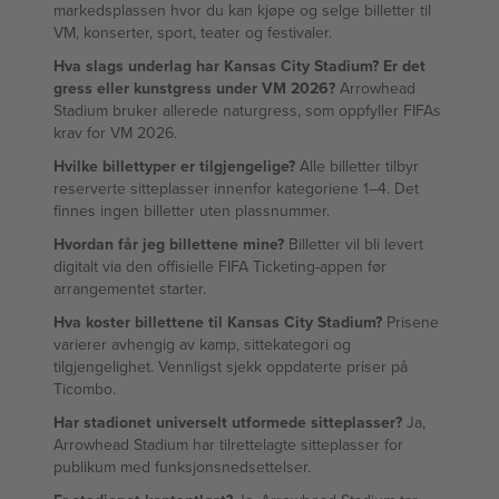
markedsplassen hvor du kan kjøpe og selge billetter til
VM, konserter, sport, teater og festivaler.
Hva slags underlag har Kansas City Stadium? Er det
gress eller kunstgress under VM 2026?
Arrowhead
Stadium bruker allerede naturgress, som oppfyller FIFAs
krav for VM 2026.
Hvilke billettyper er tilgjengelige?
Alle billetter tilbyr
reserverte sitteplasser innenfor kategoriene 1–4. Det
finnes ingen billetter uten plassnummer.
Hvordan får jeg billettene mine?
Billetter vil bli levert
digitalt via den offisielle FIFA Ticketing-appen før
arrangementet starter.
Hva koster billettene til Kansas City Stadium?
Prisene
varierer avhengig av kamp, sittekategori og
tilgjengelighet. Vennligst sjekk oppdaterte priser på
Ticombo.
Har stadionet universelt utformede sitteplasser?
Ja,
Arrowhead Stadium har tilrettelagte sitteplasser for
publikum med funksjonsnedsettelser.