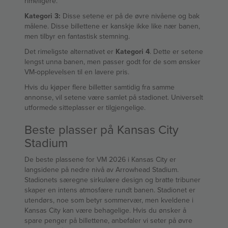
rimeligere.
Kategori 3:
Disse setene er på de øvre nivåene og bak
målene. Disse billettene er kanskje ikke like nær banen,
men tilbyr en fantastisk stemning.
Det rimeligste alternativet er
Kategori 4
. Dette er setene
lengst unna banen, men passer godt for de som ønsker
VM-opplevelsen til en lavere pris.
Hvis du kjøper flere billetter samtidig fra samme
annonse, vil setene være samlet på stadionet. Universelt
utformede sitteplasser er tilgjengelige.
Beste plasser på Kansas City
Stadium
De beste plassene for VM 2026 i Kansas City er
langsidene på nedre nivå av Arrowhead Stadium.
Stadionets særegne sirkulære design og bratte tribuner
skaper en intens atmosfære rundt banen. Stadionet er
utendørs, noe som betyr sommervær, men kveldene i
Kansas City kan være behagelige. Hvis du ønsker å
spare penger på billettene, anbefaler vi seter på øvre