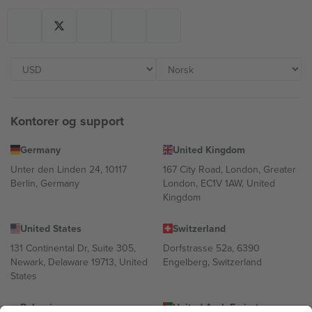
Kontorer og support
Germany
United Kingdom
Unter den Linden 24, 10117
167 City Road, London, Greater
Berlin, Germany
London, EC1V 1AW, United
Kingdom
United States
Switzerland
131 Continental Dr, Suite 305,
Dorfstrasse 52a, 6390
Newark, Delaware 19713, United
Engelberg, Switzerland
States
Bulgaria
United Arab Emirates