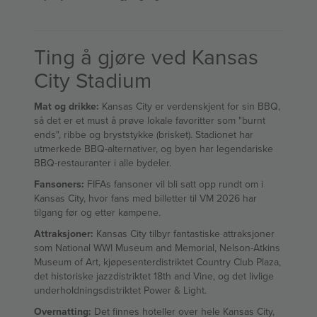
Ting å gjøre ved Kansas
City Stadium
Mat og drikke:
Kansas City er verdenskjent for sin BBQ,
så det er et must å prøve lokale favoritter som "burnt
ends", ribbe og bryststykke (brisket). Stadionet har
utmerkede BBQ-alternativer, og byen har legendariske
BBQ-restauranter i alle bydeler.
Fansoners:
FIFAs fansoner vil bli satt opp rundt om i
Kansas City, hvor fans med billetter til VM 2026 har
tilgang før og etter kampene.
Attraksjoner:
Kansas City tilbyr fantastiske attraksjoner
som National WWI Museum and Memorial, Nelson-Atkins
Museum of Art, kjøpesenterdistriktet Country Club Plaza,
det historiske jazzdistriktet 18th and Vine, og det livlige
underholdningsdistriktet Power & Light.
Overnatting:
Det finnes hoteller over hele Kansas City,