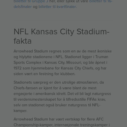
billetter til Gruppe J
her, eller sjekk ut våre
billetter til 16-
delsfinaler
og
billetter til kvartfinaler
.
NFL Kansas City Stadium-
fakta
Arrowhead Stadium regnes som en av de mest ikoniske
og hlylytte stadionene i NFL. Stadionet ligger i Truman
Sports Complex i Kansas City, Missouri, og ble åpnet i
1972 som hjemmebane for Kansas City Chiefs, og har
siden vært en festning for klubben.
Stadionets særpreg er den utrolige atmosfæren, da
Chiefs-fansen er kjent for å være blant de mest
engasjerte i amerikansk idrett. Det vil bli lagt naturgress
til verdensmesterskapet for å tilfredsstille FIFAs krav,
selv om stadionet også bruker naturgress til NFL-
kamper.
Arrowhead Stadium har vært vertskap for flere AFC
Championship-kamper, internasjonale treningskamper i