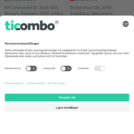
131 Continental Dr, Suite 305,
Dorfstrasse 52a, 6390
Newark, Delaware 19713, United
Engelberg, Switzerland
States
Bulgaria
United Arab Emirates
Regus Sofia City West, bul
UAE Dubai Silicon Oasis, DDP
Totleben 53-55, 1606 Sofia,
Building A1, Office 302, Dubai,
Bulgaria
United Arab Emirates
Mexico
Av Chapultepec 360, Roma
Norte, Cuauhtémoc, 06700
Ciudad de México, CDMX,
Mexico
Plattformleverandørens juridiske enhet kan variere avhengig av
sted, begivenhet og/eller domene. For detaljer, sjekk spesifikke
arrangementsside, forlag og vilkår.,
Firmainformasjon
og
Vilkår.
©
2026 Ticombo. Alle rettigheter reservert.