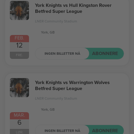
York Knights vs Hull Kingston Rover
Betfred Super League
LNER Community Stadium
York, GB
FEB.
12
ABONNERE
INGEN BILLETTER NÅ
FRE.
York Knights vs Warrington Wolves
Betfred Super League
LNER Community Stadium
York, GB
MAR.
6
ABONNERE
INGEN BILLETTER NÅ
LØR.