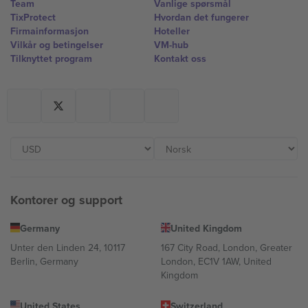
Team
Vanlige spørsmål
TixProtect
Hvordan det fungerer
Firmainformasjon
Hoteller
Vilkår og betingelser
VM-hub
Tilknyttet program
Kontakt oss
Kontorer og support
Germany
United Kingdom
Unter den Linden 24, 10117
167 City Road, London, Greater
Berlin, Germany
London, EC1V 1AW, United
Kingdom
United States
Switzerland