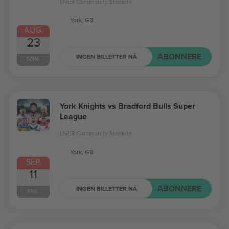
LNER Community Stadium
York, GB
AUG.
23
ABONNERE
INGEN BILLETTER NÅ
SØN.
York Knights vs Bradford Bulls Super
League
LNER Community Stadium
York, GB
SEP.
11
ABONNERE
INGEN BILLETTER NÅ
FRE.