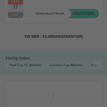
APR.
17
ABONNERE
INGEN BILLETTER NÅ
LØR.
VIS MER - 33 ARRANGEMENT(ER)
Hurtig linker
York City FC
Billetter
Carabao Cup
Billetter
Super Le