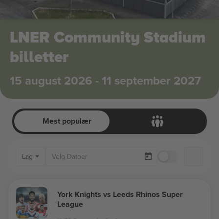
LNER Community Stadium
billetter
15 august 2026 - 11 september 2027
Mest populær
Lag
Kun tilgjenge
York Knights vs Leeds Rhinos Super
League