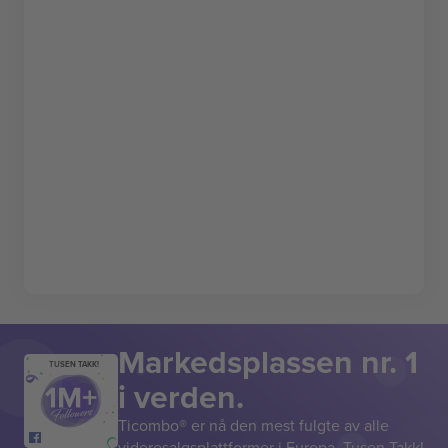
Markedsplassen nr. 1
TUSEN TAKK!
i verden.
Ticombo® er nå den mest fulgte av alle
videresalgsplattformer i Europa. Tusen Takk!