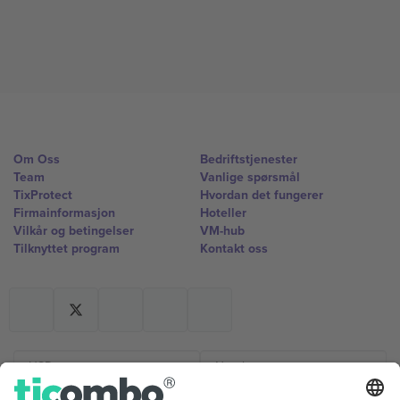
Om Oss
Bedriftstjenester
Team
Vanlige spørsmål
TixProtect
Hvordan det fungerer
Firmainformasjon
Hoteller
Vilkår og betingelser
VM-hub
Tilknyttet program
Kontakt oss