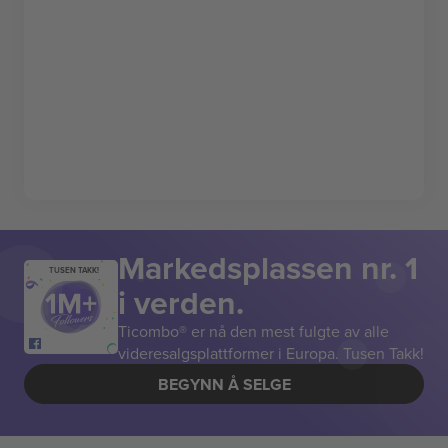
Markedsplassen nr. 1
TUSEN TAKK!
i verden.
Ticombo® er nå den mest fulgte av alle
videresalgsplattformer i Europa. Tusen Takk!
BEGYNN Å SELGE