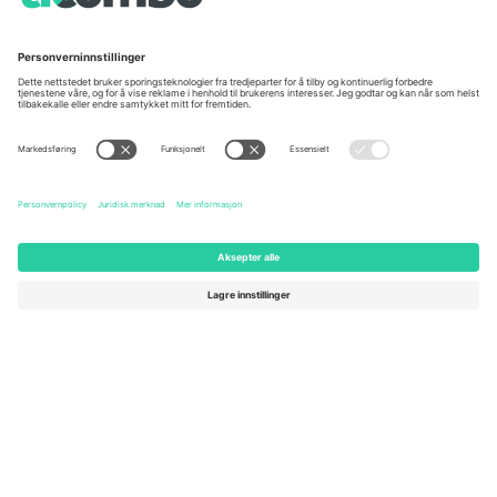
Kontorer og support
Germany
United Kingdom
Unter den Linden 24, 10117
167 City Road, London, Greater
Berlin, Germany
London, EC1V 1AW, United
Kingdom
United States
Switzerland
131 Continental Dr, Suite 305,
Dorfstrasse 52a, 6390
Newark, Delaware 19713, United
Engelberg, Switzerland
States
Bulgaria
United Arab Emirates
Regus Sofia City West, bul
UAE Dubai Silicon Oasis, DDP
Totleben 53-55, 1606 Sofia,
Building A1, Office 302, Dubai,
Bulgaria
United Arab Emirates
Mexico
Av Chapultepec 360, Roma