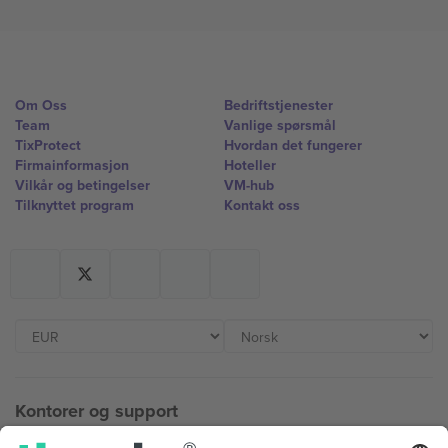
Om Oss
Bedriftstjenester
Team
Vanlige spørsmål
TixProtect
Hvordan det fungerer
Firmainformasjon
Hoteller
Vilkår og betingelser
VM-hub
Tilknyttet program
Kontakt oss
Kontorer og support