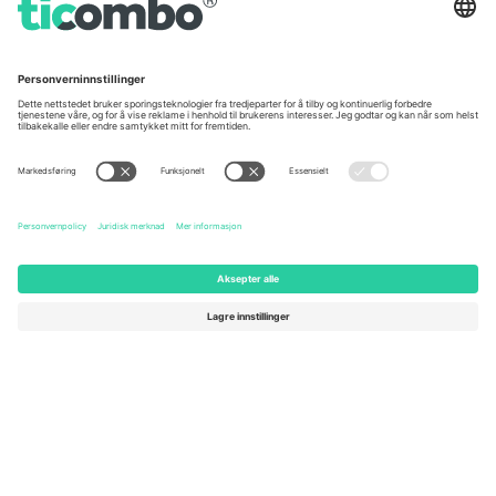
Germany
United Kingdom
Unter den Linden 24, 10117
167 City Road, London, Greater
Berlin, Germany
London, EC1V 1AW, United
Kingdom
United States
Switzerland
131 Continental Dr, Suite 305,
Dorfstrasse 52a, 6390
Newark, Delaware 19713, United
Engelberg, Switzerland
States
Bulgaria
United Arab Emirates
Regus Sofia City West, bul
UAE Dubai Silicon Oasis, DDP
Totleben 53-55, 1606 Sofia,
Building A1, Office 302, Dubai,
Bulgaria
United Arab Emirates
Mexico
Av Chapultepec 360, Roma
Norte, Cuauhtémoc, 06700
Ciudad de México, CDMX,
Mexico