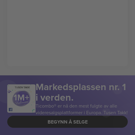
Markedsplassen nr. 1
TUSEN TAKK!
i verden.
Ticombo® er nå den mest fulgte av alle
videresalgsplattformer i Europa. Tusen Takk!
BEGYNN Å SELGE