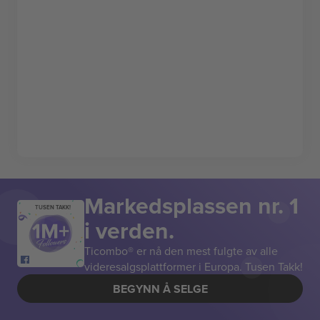
Markedsplassen nr. 1
TUSEN TAKK!
i verden.
Ticombo® er nå den mest fulgte av alle
videresalgsplattformer i Europa. Tusen Takk!
BEGYNN Å SELGE