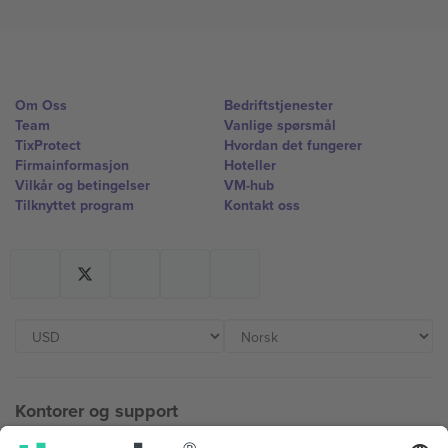
Om Oss
Bedriftstjenester
Team
Vanlige spørsmål
TixProtect
Hvordan det fungerer
Firmainformasjon
Hoteller
Vilkår og betingelser
VM-hub
Tilknyttet program
Kontakt oss
Kontorer og support