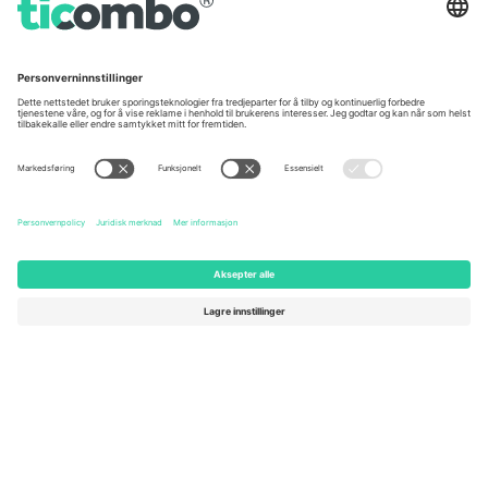
Germany
United Kingdom
Unter den Linden 24, 10117
167 City Road, London, Greater
Berlin, Germany
London, EC1V 1AW, United
Kingdom
United States
Switzerland
131 Continental Dr, Suite 305,
Dorfstrasse 52a, 6390
Newark, Delaware 19713, United
Engelberg, Switzerland
States
Bulgaria
United Arab Emirates
Regus Sofia City West, bul
UAE Dubai Silicon Oasis, DDP
Totleben 53-55, 1606 Sofia,
Building A1, Office 302, Dubai,
Bulgaria
United Arab Emirates
Mexico
Av Chapultepec 360, Roma
Norte, Cuauhtémoc, 06700
Ciudad de México, CDMX,
Mexico