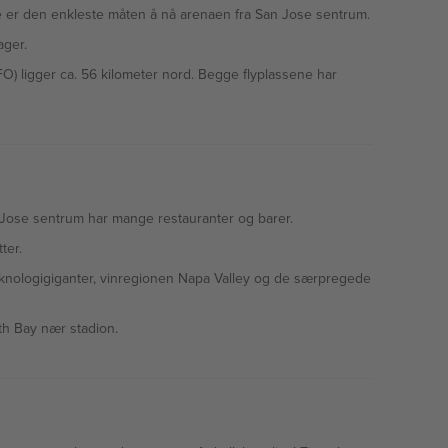
tte er den enkleste måten å nå arenaen fra San Jose sentrum.
ager.
SFO) ligger ca. 56 kilometer nord. Begge flyplassene har
an Jose sentrum har mange restauranter og barer.
ter.
teknologigiganter, vinregionen Napa Valley og de særpregede
th Bay nær stadion.