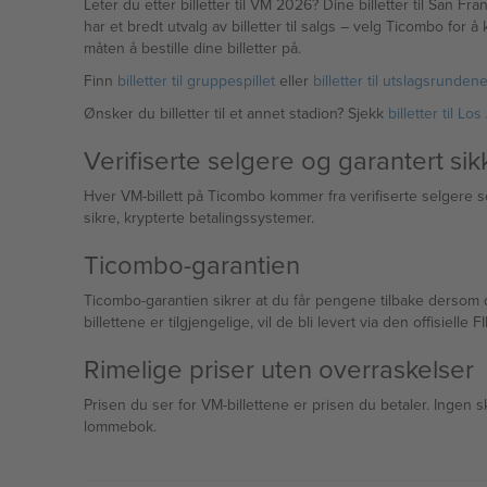
Leter du etter billetter til VM 2026? Dine billetter til San 
har et bredt utvalg av billetter til salgs – velg Ticombo for å 
måten å bestille dine billetter på.
Finn
billetter til gruppespillet
eller
billetter til utslagsrunden
Ønsker du billetter til et annet stadion? Sjekk
billetter til L
Verifiserte selgere og garantert sik
Hver VM-billett på Ticombo kommer fra verifiserte selgere s
sikre, krypterte betalingssystemer.
Ticombo-garantien
Ticombo-garantien sikrer at du får pengene tilbake dersom du 
billettene er tilgjengelige, vil de bli levert via den offisielle
Rimelige priser uten overraskelser
Prisen du ser for VM-billettene er prisen du betaler. Ingen skj
lommebok.