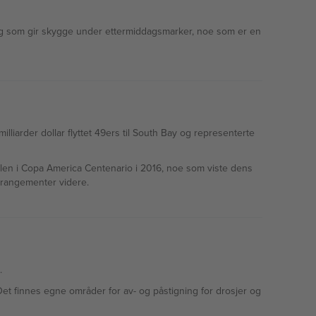
ygg som gir skygge under ettermiddagsmarker, noe som er en
lliarder dollar flyttet 49ers til South Bay og representerte
alen i Copa America Centenario i 2016, noe som viste dens
arrangementer videre.
.
Det finnes egne områder for av- og påstigning for drosjer og