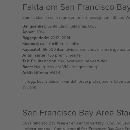
Fakta om San Francisco Ba
Som et stadion som representerer innovasjonen i Silicon Val
Beliggenhet:
Santa Clara, California, USA
Åpnet:
2014
Byggeperiode:
2012–2014
Kostnad:
ca. 1,3 milliarder dollar
Kapasitet:
68 500 (kan utvides ved spesielle arrangemente
Antall suiter:
165 premium-suiter
Tak:
Friluftsstadion med overbygg på vestsiden
Bane:
Naturgress (for VM-arrangementer)
Arkitektfirma:
HNTB
I tillegg: Levi's Stadium var det første profesjonelle fotba
av vann.
San Francisco Bay Area St
San Francisco Bay Area er en sentral vertsby i USA, og Levi'
utslagsrundene). Kjøp billetter til San Francisco Bay Area S