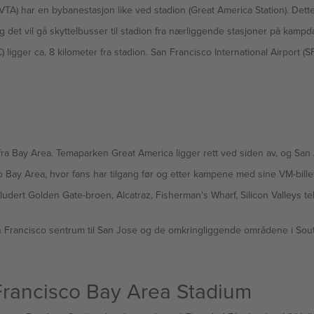
(VTA) har en bybanestasjon like ved stadion (Great America Station). De
 det vil gå skyttelbusser til stadion fra nærliggende stasjoner på kampd
) ligger ca. 8 kilometer fra stadion. San Francisco International Airport (
at fra Bay Area. Temaparken Great America ligger rett ved siden av, og S
co Bay Area, hvor fans har tilgang før og etter kampene med sine VM-billet
kludert Golden Gate-broen, Alcatraz, Fisherman's Wharf, Silicon Valleys 
an Francisco sentrum til San Jose og de omkringliggende områdene i Sou
 Francisco Bay Area Stadium