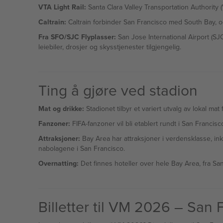
VTA Light Rail:
Santa Clara Valley Transportation Authority 
Caltrain:
Caltrain forbinder San Francisco med South Bay, og
Fra SFO/SJC Flyplasser:
San Jose International Airport (SJC
leiebiler, drosjer og skysstjenester tilgjengelig.
Ting å gjøre ved stadion
Mat og drikke:
Stadionet tilbyr et variert utvalg av lokal m
Fanzoner:
FIFA-fanzoner vil bli etablert rundt i San Francis
Attraksjoner:
Bay Area har attraksjoner i verdensklasse, in
nabolagene i San Francisco.
Overnatting:
Det finnes hoteller over hele Bay Area, fra S
Billetter til VM 2026 – San