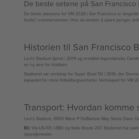
De beste setene på San Francisco
De beste plassene for VM 2026 i San Francisco er langside
fordel i sommervarmen. Hvis du ønsker å spare penger, anb
Historien til San Francisco
Levi's Stadium åpnet i 2014 og erstattet legendariske Candles
en ny ære for klubben.
Stadionet var vertskap for Super Bowl 50 i 2016, der Denve
kapasitet for store fotballbegivenheter. Vertskapet for VM 2
Transport: Hvordan komme se
Levi's Stadium, 4900 Marie P DeBartolo Way, Santa Clara, Calif
Bil:
Via US-101, I-880 og State Route 237. Stadionet har park
skysstjenester.