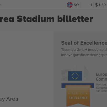
r
NO
+1
USD
ea Stadium billetter
Seal of Excellen
Ticombo GmbH (moderselskap
innovasjonsfinansieringsprog
e
ay Area