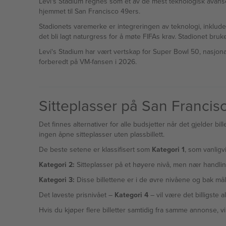
Levi's Stadium regnes som et av de mest teknologisk avanser
hjemmet til San Francisco 49ers.
Stadionets varemerke er integreringen av teknologi, inkluder
det bli lagt naturgress for å møte FIFAs krav. Stadionet bruke
Levi's Stadium har vært vertskap for Super Bowl 50, nasjonal
forberedt på VM-fansen i 2026.
Sitteplasser på San Franci
Det finnes alternativer for alle budsjetter når det gjelder bil
ingen åpne sitteplasser uten plassbillett.
De beste setene er klassifisert som
Kategori 1
, som vanligv
Kategori 2:
Sitteplasser på et høyere nivå, men nær handling
Kategori 3:
Disse billettene er i de øvre nivåene og bak må
Det laveste prisnivået –
Kategori 4
– vil være det billigste 
Hvis du kjøper flere billetter samtidig fra samme annonse, v