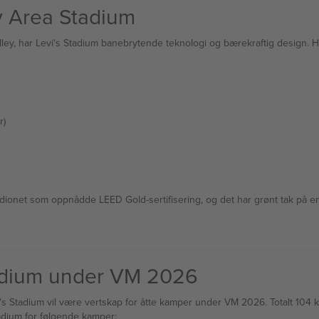
y Area Stadium
ley, har Levi's Stadium banebrytende teknologi og bærekraftig design. H
r)
llstadionet som oppnådde LEED Gold-sertifisering, og det har grønt tak på
adium under VM 2026
s Stadium vil være vertskap for åtte kamper under VM 2026. Totalt 104 kam
tadium for følgende kamper: