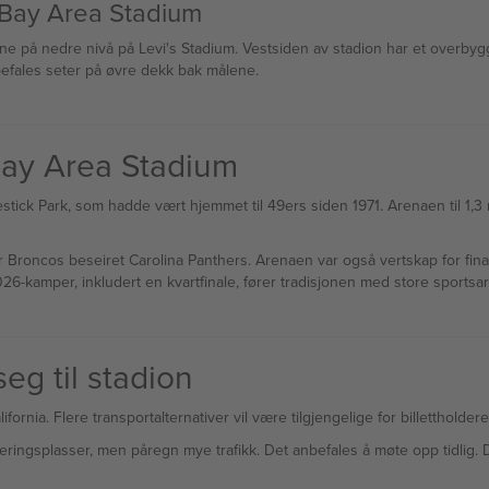
 Bay Area Stadium
ne på nedre nivå på Levi's Stadium. Vestsiden av stadion har et overb
efales seter på øvre dekk bak målene.
 Bay Area Stadium
tick Park, som hadde vært hjemmet til 49ers siden 1971. Arenaen til 1,3 mi
r Broncos beseiret Carolina Panthers. Arenaen var også vertskap for fin
026-kamper, inkludert en kvartfinale, fører tradisjonen med store sports
g til stadion
ornia. Flere transportalternativer vil være tilgjengelige for billettholdere
eringsplasser, men påregn mye trafikk. Det anbefales å møte opp tidlig. 