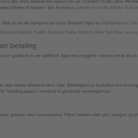
Francisco Bay Area Stadium kan kjøpes her på Ticombo! Få tak i dine VM-bi
kjøpe billetter til kamper i San Francisco,
billetter til Sveits
,
billetter til Aus
e
. Skal du på alle kampene på Levi's Stadium? Kjøp en
billettpakke for Sa
os Angeles Stadium
,
Seattle Stadium
,
Dallas Stadium
,
New York New Jersey
ker betaling
om er godkjent av vår plattform. Kjøp med trygghet i visshet om at du er 
ikke mottar billettene dine i tide. Billettkjøpet er beskyttet mot leverin
 FIFA Ticketing-appen, i henhold til gjeldende leveringsfrister.
ulte gebyrer eller overraskelser. Filtrer billetter etter pris, kategori og p