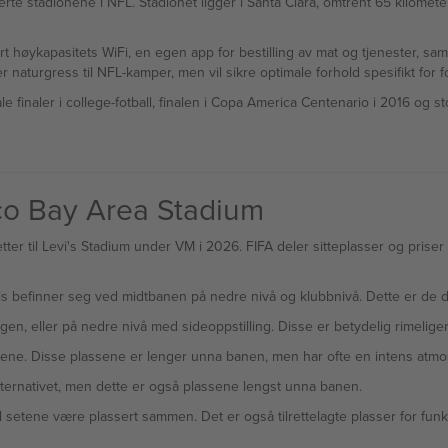
te stadionene i NFL. Stadionet ligger i Santa Clara, omtrent 65 kilomete
t høykapasitets WiFi, en egen app for bestilling av mat og tjenester, sa
r naturgress til NFL-kamper, men vil sikre optimale forhold spesifikt for fo
e finaler i college-fotball, finalen i Copa America Centenario i 2016 og 
sco Bay Area Stadium
letter til Levi's Stadium under VM i 2026. FIFA deler sitteplasser og priser
is befinner seg ved midtbanen på nedre nivå og klubbnivå. Dette er de dy
en, eller på nedre nivå med sideoppstilling. Disse er betydelig rimeliger
lene. Disse plassene er lenger unna banen, men har ofte en intens atmo
alternativet, men dette er også plassene lengst unna banen.
il setene være plassert sammen. Det er også tilrettelagte plasser for fu