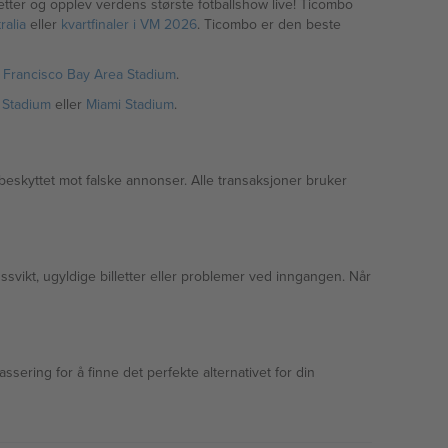
lletter og opplev verdens største fotballshow live! Ticombo
tralia
eller
kvartfinaler i VM 2026
. Ticombo er den beste
n Francisco Bay Area Stadium
.
 Stadium
eller
Miami Stadium
.
beskyttet mot falske annonser. Alle transaksjoner bruker
gssvikt, ugyldige billetter eller problemer ved inngangen. Når
lassering for å finne det perfekte alternativet for din