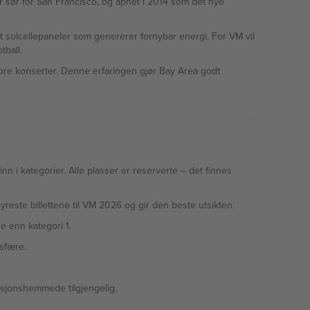
r sør for San Francisco, og åpnet i 2014 som det nye
mt solcellepaneler som genererer fornybar energi. For VM vil
tball.
store konserter. Denne erfaringen gjør Bay Area godt
 inn i kategorier. Alle plasser er reserverte – det finnes
reste billettene til VM 2026 og gir den beste utsikten.
e enn kategori 1.
sfære.
nksjonshemmede tilgjengelig.