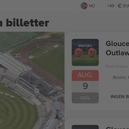
NO
+49
EU
billetter
Glouce
Outla
Cup
Seat Unique
AUG.
Bristol,
9
INGEN B
SØN.