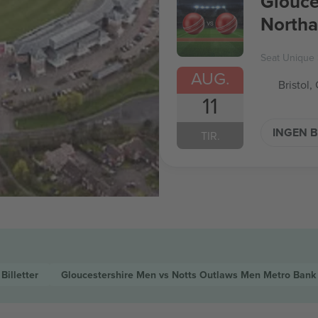
Glouce
Northa
Metro
Seat Unique
AUG.
Bristol,
11
INGEN B
TIR.
p
Billetter
Gloucestershire Men vs Notts Outlaws Men Metro Ban