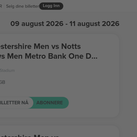
Logg Inn
R
Selg dine billetter
09 august 2026 - 11 august 2026
stershire Men vs Notts
ws Men Metro Bank One Day
 Stadium
 GB
ILLETTER NÅ
ABONNERE