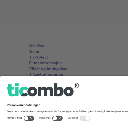
Om Oss
Team
TixProtect
Firmainformasjon
Vilkår og betingelser
Tilknyttet program
Kontorer og support