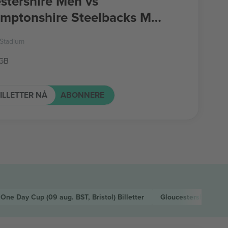
stershire Men vs
mptonshire Steelbacks Men
 Bank One Day Cup
 Stadium
 GB
ILLETTER NÅ
ABONNERE
k One Day Cup
(09 aug. BST, Bristol)
Billetter
Gloucestershire Me