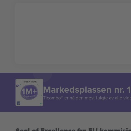
TUSEN TAKK!
Markedsplassen nr. 1
Ticombo® er nå den mest fulgte av alle vide
Seal of Excellence fra EU-kommisj