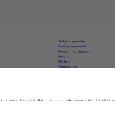
Bedriftstjenester
Vanlige spørsmål
Hvordan det fungerer
Hoteller
VM-hub
Kontakt oss