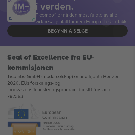
i verden.
Ticombo® er nå den mest fulgte av alle
videresalgsplattformer i Europa. Tusen Takk!
BEGYNN Å SELGE
Seal of Excellence fra EU-
kommisjonen
Ticombo GmbH (moderselskap) er anerkjent i Horizon
2020, EUs forsknings- og
innovasjonsfinansieringsprogram, for sitt forslag nr.
782393.