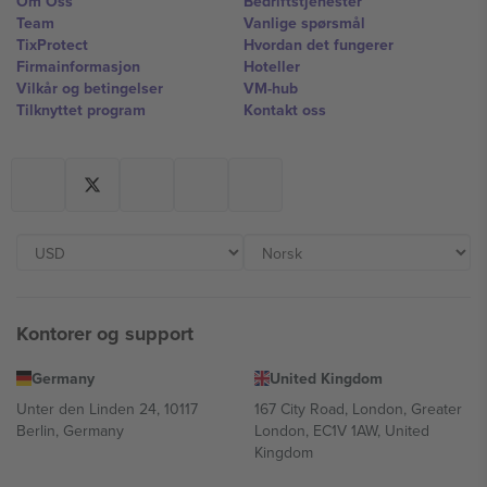
Om Oss
Bedriftstjenester
Team
Vanlige spørsmål
TixProtect
Hvordan det fungerer
Firmainformasjon
Hoteller
Vilkår og betingelser
VM-hub
Tilknyttet program
Kontakt oss
Kontorer og support
Germany
United Kingdom
Unter den Linden 24, 10117
167 City Road, London, Greater
Berlin, Germany
London, EC1V 1AW, United
Kingdom