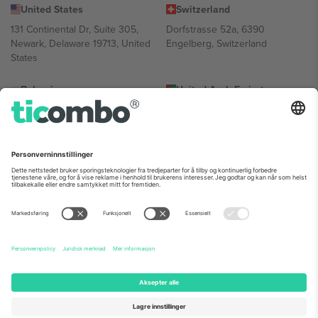
United States
Switzerland
131 Continental Dr, Suite 305,
Dorfstrasse 52a, 6390
Newark, Delaware 19713, United
Engelberg, Switzerland
States
Bulgaria
United Arab Emirates
Regus Sofia City West, bul
UAE Dubai Silicon Oasis, DDP
Totleben 53-55, 1606 Sofia,
Building A1, Office 302, Dubai,
Bulgaria
United Arab Emirates
Mexico
Av Chapultepec 360, Roma
Norte, Cuauhtémoc, 06700
Ciudad de México, CDMX,
Mexico
Plattformleverandørens juridiske enhet kan variere avhengig av
sted, begivenhet og/eller domene. For detaljer, sjekk spesifikke
arrangementsside, forlag og vilkår.,
Firmainformasjon
og
Vilkår.
©
2026 Ticombo. Alle rettigheter reservert.