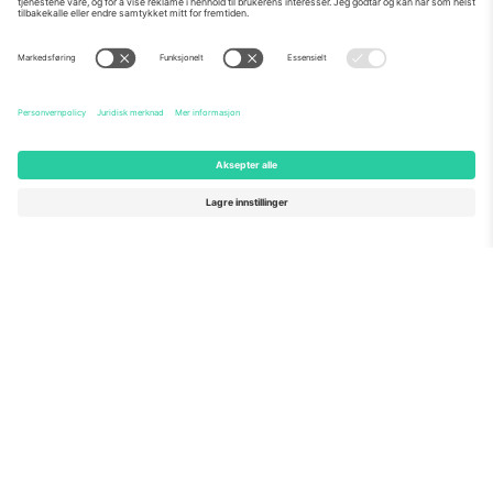
Om Oss
Bedriftstjenester
Team
Vanlige spørsmål
TixProtect
Hvordan det fungerer
Firmainformasjon
Hoteller
Vilkår og betingelser
VM-hub
Tilknyttet program
Kontakt oss
Kontorer og support
Germany
United Kingdom
Unter den Linden 24, 10117
167 City Road, London, Greater
Berlin, Germany
London, EC1V 1AW, United