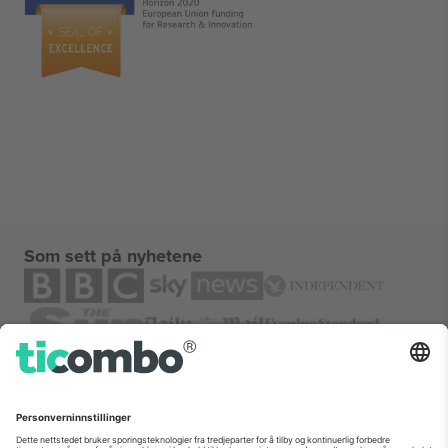
Som sett på nyhetene