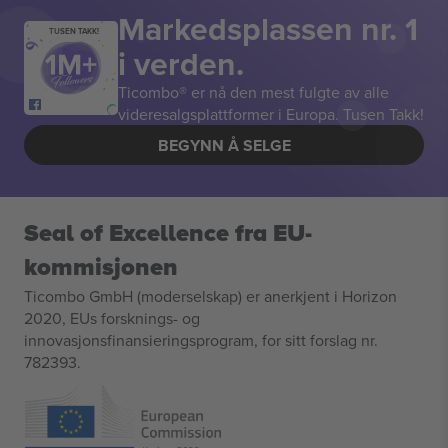
Markedsplassen nr. 1
TUSEN TAKK!
i verden.
Ticombo® er nå den mest fulgte av alle
videresalgsplattformer i Europa. Tusen Takk!
BEGYNN Å SELGE
Seal of Excellence fra EU-
kommisjonen
Ticombo GmbH (moderselskap) er anerkjent i Horizon
2020, EUs forsknings- og
innovasjonsfinansieringsprogram, for sitt forslag nr.
782393.