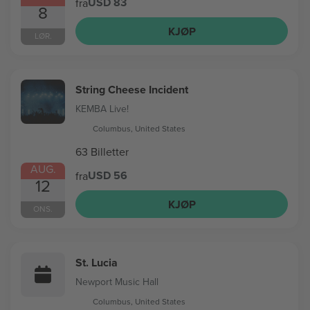
USD 83
fra
8
KJØP
LØR.
String Cheese Incident
KEMBA Live!
Columbus, United States
63 Billetter
AUG.
USD 56
fra
12
KJØP
ONS.
St. Lucia
Newport Music Hall
Columbus, United States