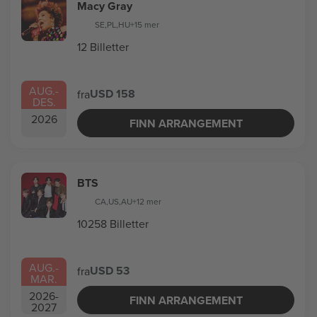
Macy Gray
SE
,
PL
,
HU
+15 mer
12 Billetter
AUG.
-
USD 158
fra
DES.
2026
FINN ARRANGEMENT
BTS
CA
,
US
,
AU
+12 mer
10258 Billetter
AUG.
-
USD 53
fra
MAR.
2026
-
FINN ARRANGEMENT
2027