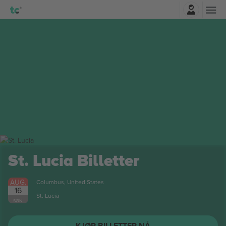
Logg Inn
St. Lucia
Billetter
AUG.
Columbus, United States
16
St. Lucia
SØN.
KJØP BILLETTER NÅ