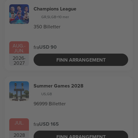
Champions League
GR
,
SI
,
GB
+10 mer
350 Billetter
AUG.
-
USD 90
fra
JUN.
2026
-
FINN ARRANGEMENT
2027
Summer Games 2028
US
,
GB
96999 Billetter
JUL.
USD 165
fra
2028
FINN ARRANGEMENT