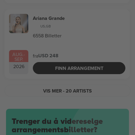
Ariana Grande
US
,
GB
6558 Billetter
AUG.
-
USD 248
fra
SEP.
2026
FINN ARRANGEMENT
VIS MER
- 20 ARTISTS
Trenger du å videreselge
arrangementsbilletter?