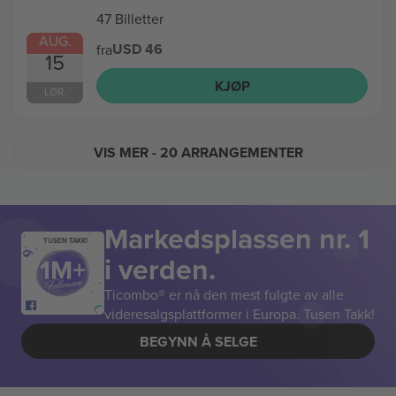
47 Billetter
AUG.
USD 46
fra
15
KJØP
LØR.
VIS MER
- 20 ARRANGEMENTER
Markedsplassen nr. 1
TUSEN TAKK!
i verden.
Ticombo® er nå den mest fulgte av alle
videresalgsplattformer i Europa. Tusen Takk!
BEGYNN Å SELGE