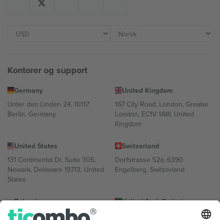
Kontorer og support
Germany
United Kingdom
Unter den Linden 24, 10117
167 City Road, London, Greater
Berlin, Germany
London, EC1V 1AW, United
Kingdom
United States
Switzerland
131 Continental Dr, Suite 305,
Dorfstrasse 52a, 6390
Newark, Delaware 19713, United
Engelberg, Switzerland
States
Bulgaria
United Arab Emirates
Regus Sofia City West, bul
UAE Dubai Silicon Oasis, DDP