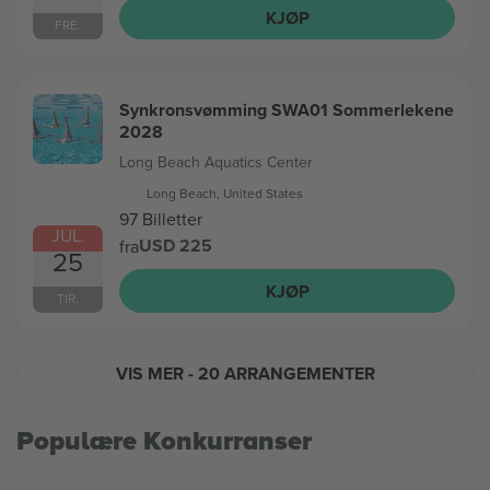
KJØP
FRE.
Synkronsvømming SWA01 Sommerlekene
2028
Long Beach Aquatics Center
Long Beach, United States
97 Billetter
JUL.
USD 225
fra
25
KJØP
TIR.
VIS MER
- 20 ARRANGEMENTER
Populære Konkurranser