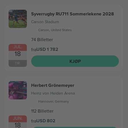
Syverrugby RU711 Sommerlekene 2028
Carson Stadium
Carson, United States
74 Billetter
JUL.
USD 1 782
fra
18
KJØP
TIR.
Herbert Grönemeyer
Heinz von Heiden Arena
Hannover, Germany
112 Billetter
JUN.
USD 802
fra
18