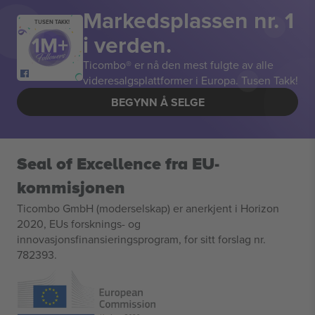
Markedsplassen nr. 1
TUSEN TAKK!
i verden.
Ticombo® er nå den mest fulgte av alle
videresalgsplattformer i Europa. Tusen Takk!
BEGYNN Å SELGE
Seal of Excellence fra EU-
kommisjonen
Ticombo GmbH (moderselskap) er anerkjent i Horizon
2020, EUs forsknings- og
innovasjonsfinansieringsprogram, for sitt forslag nr.
782393.