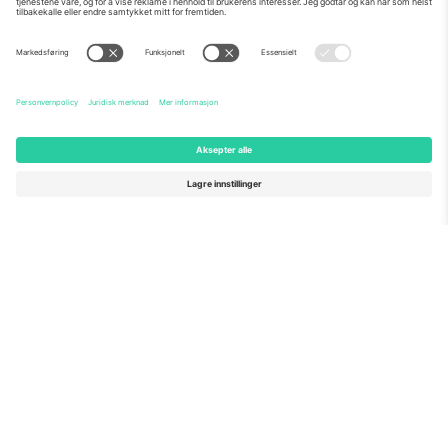
Om Oss
Bedriftstjenester
Team
Vanlige spørsmål
TixProtect
Hvordan det fungerer
Firmainformasjon
Hoteller
Vilkår og betingelser
VM-hub
Tilknyttet program
Kontakt oss
Kontorer og support
Germany
United Kingdom
Unter den Linden 24, 10117
167 City Road, London, Greater
Berlin, Germany
London, EC1V 1AW, United