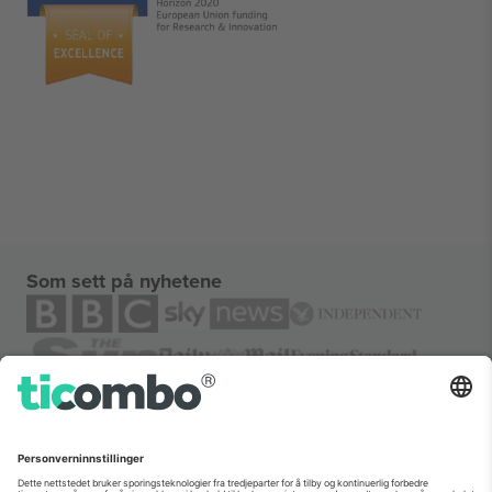
Som sett på nyhetene