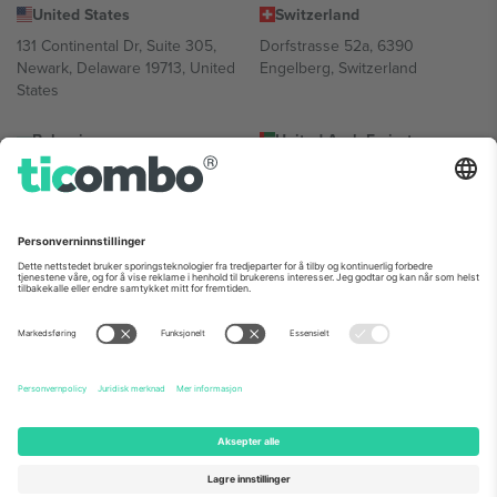
United States
Switzerland
131 Continental Dr, Suite 305,
Dorfstrasse 52a, 6390
Newark, Delaware 19713, United
Engelberg, Switzerland
States
Bulgaria
United Arab Emirates
Regus Sofia City West, bul
UAE Dubai Silicon Oasis, DDP
Totleben 53-55, 1606 Sofia,
Building A1, Office 302, Dubai,
Bulgaria
United Arab Emirates
Mexico
Av Chapultepec 360, Roma
Norte, Cuauhtémoc, 06700
Ciudad de México, CDMX,
Mexico
Plattformleverandørens juridiske enhet kan variere avhengig av
sted, begivenhet og/eller domene. For detaljer, sjekk spesifikke
arrangementsside, forlag og vilkår.,
Firmainformasjon
og
Vilkår.
©
2026 Ticombo. Alle rettigheter reservert.