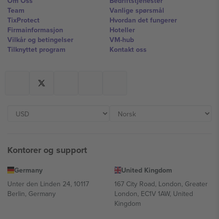
Om Oss
Bedriftstjenester
Team
Vanlige spørsmål
TixProtect
Hvordan det fungerer
Firmainformasjon
Hoteller
Vilkår og betingelser
VM-hub
Tilknyttet program
Kontakt oss
Kontorer og support
Germany
United Kingdom
Unter den Linden 24, 10117
167 City Road, London, Greater
Berlin, Germany
London, EC1V 1AW, United
Kingdom