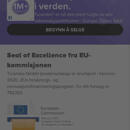
i verden.
Ticombo® er nå den mest fulgte av alle
videresalgsplattformer i Europa. Tusen Takk!
BEGYNN Å SELGE
Seal of Excellence fra EU-
kommisjonen
Ticombo GmbH (moderselskap) er anerkjent i Horizon
2020, EUs forsknings- og
innovasjonsfinansieringsprogram, for sitt forslag nr.
782393.