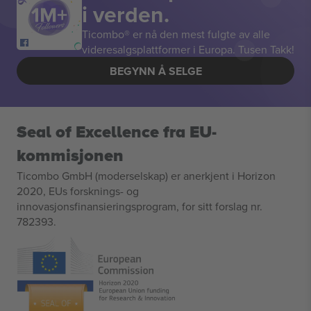
i verden.
Ticombo® er nå den mest fulgte av alle
videresalgsplattformer i Europa. Tusen Takk!
BEGYNN Å SELGE
Seal of Excellence fra EU-
kommisjonen
Ticombo GmbH (moderselskap) er anerkjent i Horizon
2020, EUs forsknings- og
innovasjonsfinansieringsprogram, for sitt forslag nr.
782393.