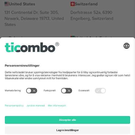
United States
Switzerland
131 Continental Dr, Suite 305,
Dorfstrasse 52a, 6390
Newark, Delaware 19713, United
Engelberg, Switzerland
States
Bulgaria
United Arab Emirates
Regus Sofia City West, bul
UAE Dubai Silicon Oasis, DDP
Totleben 53-55, 1606 Sofia,
Building A1, Office 302, Dubai,
Bulgaria
United Arab Emirates
Mexico
Av Chapultepec 360, Roma
Norte, Cuauhtémoc, 06700
Ciudad de México, CDMX,
Mexico
Plattformleverandørens juridiske enhet kan variere avhengig av
sted, begivenhet og/eller domene. For detaljer, sjekk spesifikke
arrangementsside, forlag og vilkår.,
Firmainformasjon
og
Vilkår.
©
2026 Ticombo. Alle rettigheter reservert.