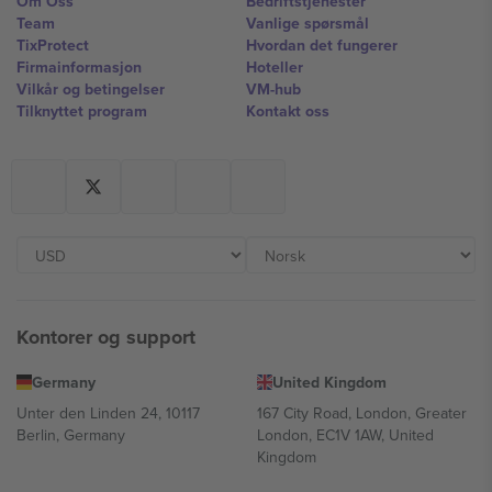
Om Oss
Bedriftstjenester
Team
Vanlige spørsmål
TixProtect
Hvordan det fungerer
Firmainformasjon
Hoteller
Vilkår og betingelser
VM-hub
Tilknyttet program
Kontakt oss
Kontorer og support
Germany
United Kingdom
Unter den Linden 24, 10117
167 City Road, London, Greater
Berlin, Germany
London, EC1V 1AW, United
Kingdom