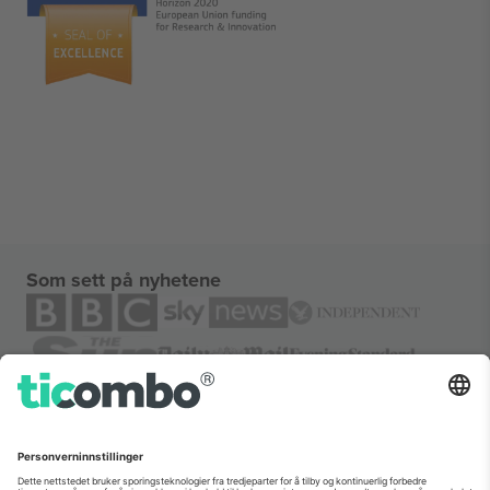
Som sett på nyhetene