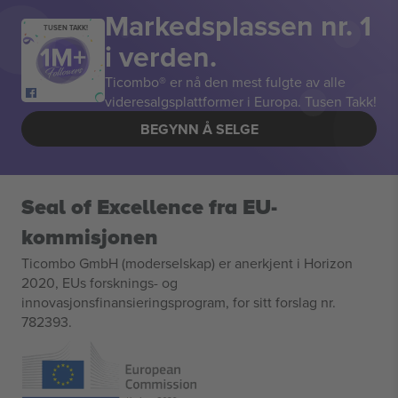
Markedsplassen nr. 1
TUSEN TAKK!
i verden.
Ticombo® er nå den mest fulgte av alle
videresalgsplattformer i Europa. Tusen Takk!
BEGYNN Å SELGE
Seal of Excellence fra EU-
kommisjonen
Ticombo GmbH (moderselskap) er anerkjent i Horizon
2020, EUs forsknings- og
innovasjonsfinansieringsprogram, for sitt forslag nr.
782393.