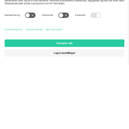
Om Oss
Bedriftstjenester
Team
Vanlige spørsmål
TixProtect
Hvordan det fungerer
Firmainformasjon
Hoteller
Vilkår og betingelser
VM-hub
Tilknyttet program
Kontakt oss
Kontorer og support
Germany
United Kingdom
Unter den Linden 24, 10117
167 City Road, London, Greater
Berlin, Germany
London, EC1V 1AW, United