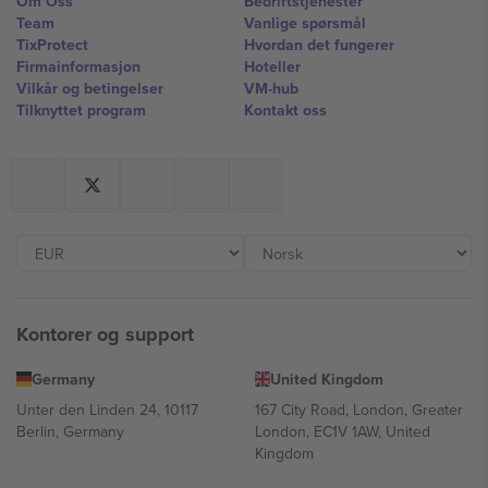
Om Oss
Bedriftstjenester
Team
Vanlige spørsmål
TixProtect
Hvordan det fungerer
Firmainformasjon
Hoteller
Vilkår og betingelser
VM-hub
Tilknyttet program
Kontakt oss
Kontorer og support
Germany
United Kingdom
Unter den Linden 24, 10117
167 City Road, London, Greater
Berlin, Germany
London, EC1V 1AW, United
Kingdom