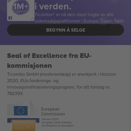
i verden.
Ticombo® er nå den mest fulgte av alle
videresalgsplattformer i Europa. Tusen Takk!
BEGYNN Å SELGE
Seal of Excellence fra EU-
kommisjonen
Ticombo GmbH (moderselskap) er anerkjent i Horizon
2020, EUs forsknings- og
innovasjonsfinansieringsprogram, for sitt forslag nr.
782393.