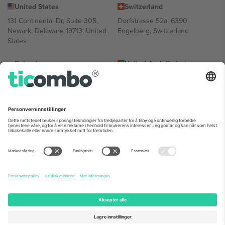
United States
Switzerland
131 Continental Dr, Suite 305,
Dorfstrasse 52a, 6390
Newark, Delaware 19713, United
Engelberg, Switzerland
States
Bulgaria
United Arab Emirates
Regus Sofia City West, bul
UAE Dubai Silicon Oasis, DDP
Totleben 53-55, 1606 Sofia,
Building A1, Office 302, Dubai,
Bulgaria
United Arab Emirates
Mexico
Av Chapultepec 360, Roma
Norte, Cuauhtémoc, 06700
Ciudad de México, CDMX,
Mexico
Plattformleverandørens juridiske enhet kan variere avhengig av
sted, begivenhet og/eller domene. For detaljer, sjekk spesifikke
arrangementsside, forlag og vilkår.,
Firmainformasjon
og
Vilkår.
©
2026 Ticombo. Alle rettigheter reservert.