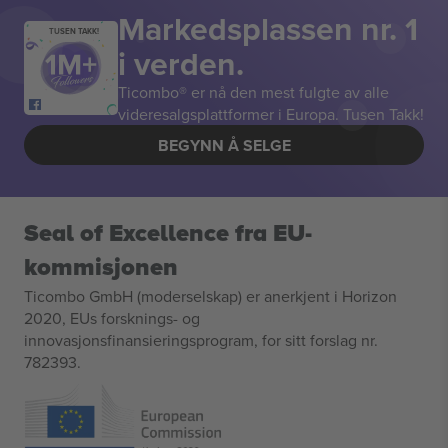
Markedsplassen nr. 1
TUSEN TAKK!
i verden.
Ticombo® er nå den mest fulgte av alle
videresalgsplattformer i Europa. Tusen Takk!
BEGYNN Å SELGE
Seal of Excellence fra EU-
kommisjonen
Ticombo GmbH (moderselskap) er anerkjent i Horizon
2020, EUs forsknings- og
innovasjonsfinansieringsprogram, for sitt forslag nr.
782393.