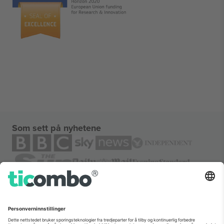
Som sett på nyhetene