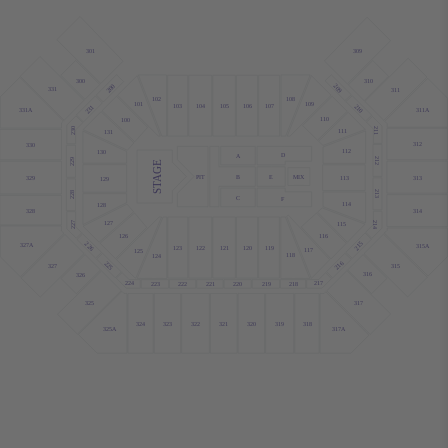
301
309
300
310
209
200
331
311
108
102
101
109
103
104
105
106
107
210
231
311A
331A
110
100
211
230
111
131
312
330
112
130
D
A
212
229
STAGE
MIX
B
E
PIT
313
329
113
129
213
228
C
F
114
128
328
314
127
214
227
115
116
126
215
226
327A
315A
123
122
121
120
119
117
125
118
124
216
225
315
327
316
326
217
224
223
222
221
220
219
218
317
325
324
323
322
321
320
319
318
325A
317A