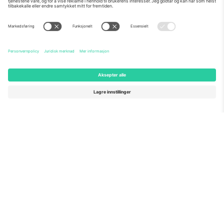
Om Oss
Bedriftstjenester
Team
Vanlige spørsmål
TixProtect
Hvordan det fungerer
Firmainformasjon
Hoteller
Vilkår og betingelser
VM-hub
Tilknyttet program
Kontakt oss
Kontorer og support
Germany
United Kingdom
Unter den Linden 24, 10117
167 City Road, London, Greater
Berlin, Germany
London, EC1V 1AW, United