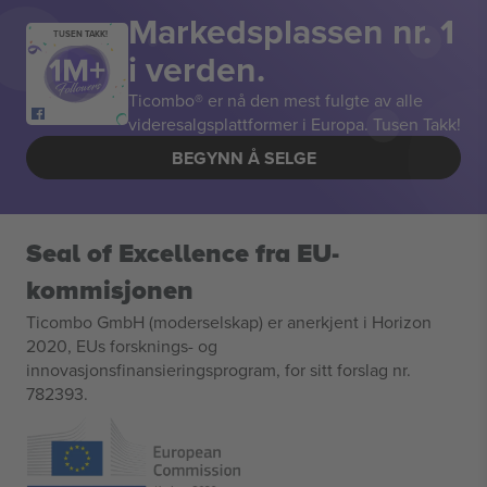
Markedsplassen nr. 1
TUSEN TAKK!
i verden.
Ticombo® er nå den mest fulgte av alle
videresalgsplattformer i Europa. Tusen Takk!
BEGYNN Å SELGE
Seal of Excellence fra EU-
kommisjonen
Ticombo GmbH (moderselskap) er anerkjent i Horizon
2020, EUs forsknings- og
innovasjonsfinansieringsprogram, for sitt forslag nr.
782393.