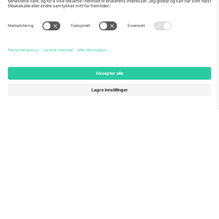
Om Oss
Bedriftstjenester
Team
Vanlige spørsmål
TixProtect
Hvordan det fungerer
Firmainformasjon
Hoteller
Vilkår og betingelser
VM-hub
Tilknyttet program
Kontakt oss
Kontorer og support
Germany
United Kingdom
Unter den Linden 24, 10117
167 City Road, London, Greater
Berlin, Germany
London, EC1V 1AW, United