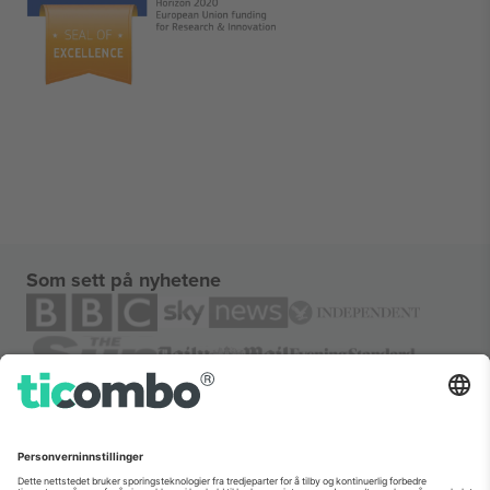
Som sett på nyhetene