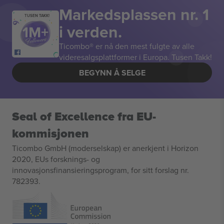
Markedsplassen nr. 1
TUSEN TAKK!
i verden.
Ticombo® er nå den mest fulgte av alle
videresalgsplattformer i Europa. Tusen Takk!
BEGYNN Å SELGE
Seal of Excellence fra EU-
kommisjonen
Ticombo GmbH (moderselskap) er anerkjent i Horizon
2020, EUs forsknings- og
innovasjonsfinansieringsprogram, for sitt forslag nr.
782393.