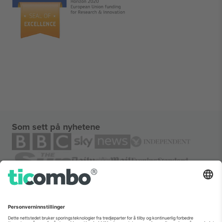
Som sett på nyhetene