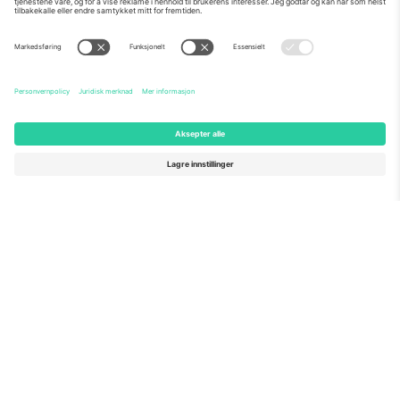
Om Oss
Bedriftstjenester
Team
Vanlige spørsmål
TixProtect
Hvordan det fungerer
Firmainformasjon
Hoteller
Vilkår og betingelser
VM-hub
Tilknyttet program
Kontakt oss
Kontorer og support
Germany
United Kingdom
Unter den Linden 24, 10117
167 City Road, London, Greater
Berlin, Germany
London, EC1V 1AW, United