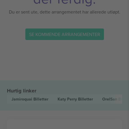
Du er sent ute, dette arrangementet har allerede utløpt.
SE KOMMENDE ARRANGEMENTER
Hurtig linker
Jamiroquai
Billetter
Katy Perry
Billetter
OrelSan
Billet