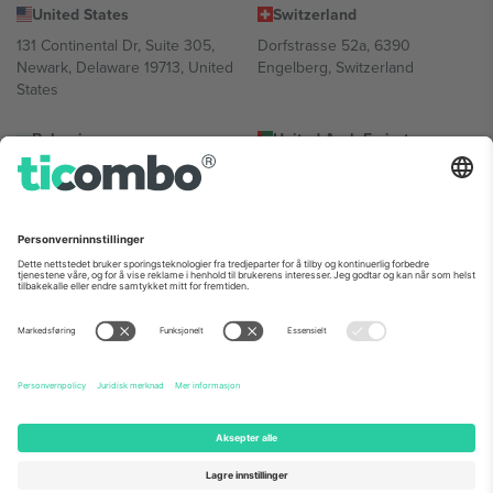
United States
Switzerland
131 Continental Dr, Suite 305,
Dorfstrasse 52a, 6390
Newark, Delaware 19713, United
Engelberg, Switzerland
States
Bulgaria
United Arab Emirates
Regus Sofia City West, bul
UAE Dubai Silicon Oasis, DDP
Totleben 53-55, 1606 Sofia,
Building A1, Office 302, Dubai,
Bulgaria
United Arab Emirates
Mexico
Av Chapultepec 360, Roma
Norte, Cuauhtémoc, 06700
Ciudad de México, CDMX,
Mexico
Plattformleverandørens juridiske enhet kan variere avhengig av
sted, begivenhet og/eller domene. For detaljer, sjekk spesifikke
arrangementsside, forlag og vilkår.,
Firmainformasjon
og
Vilkår.
©
2026 Ticombo. Alle rettigheter reservert.