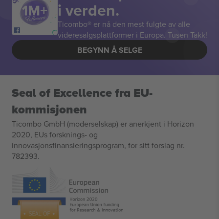
i verden.
Ticombo® er nå den mest fulgte av alle
videresalgsplattformer i Europa. Tusen Takk!
BEGYNN Å SELGE
Seal of Excellence fra EU-
kommisjonen
Ticombo GmbH (moderselskap) er anerkjent i Horizon
2020, EUs forsknings- og
innovasjonsfinansieringsprogram, for sitt forslag nr.
782393.