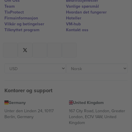
Om Oss
Bedriftstjenester
Team
Vanlige spørsmål
TixProtect
Hvordan det fungerer
Firmainformasjon
Hoteller
Vilkår og betingelser
VM-hub
Tilknyttet program
Kontakt oss
Kontorer og support
Germany
United Kingdom
Unter den Linden 24, 10117
167 City Road, London, Greater
Berlin, Germany
London, EC1V 1AW, United
Kingdom