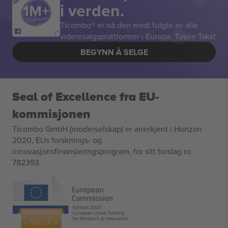
i verden.
Ticombo® er nå den mest fulgte av alle
videresalgsplattformer i Europa. Tusen Takk!
BEGYNN Å SELGE
Seal of Excellence fra EU-
kommisjonen
Ticombo GmbH (moderselskap) er anerkjent i Horizon
2020, EUs forsknings- og
innovasjonsfinansieringsprogram, for sitt forslag nr.
782393.