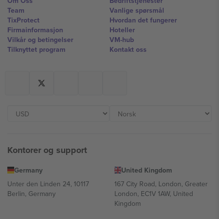
Om Oss
Bedriftstjenester
Team
Vanlige spørsmål
TixProtect
Hvordan det fungerer
Firmainformasjon
Hoteller
Vilkår og betingelser
VM-hub
Tilknyttet program
Kontakt oss
Kontorer og support
Germany
United Kingdom
Unter den Linden 24, 10117
167 City Road, London, Greater
Berlin, Germany
London, EC1V 1AW, United
Kingdom