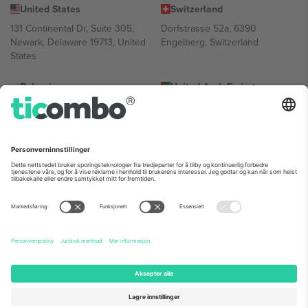
United States
Switzerland
131 Continental Dr, Suite 305,
Dorfstrasse 52a, 6390
Newark, Delaware 19713, United
Engelberg, Switzerland
States
Bulgaria
United Arab Emirates
Regus Sofia City West, bul
UAE Dubai Silicon Oasis, DDP
Totleben 53-55, 1606 Sofia,
Building A1, Office 302, Dubai,
Bulgaria
United Arab Emirates
Mexico
Av Chapultepec 360, Roma
Norte, Cuauhtémoc, 06700
Ciudad de México, CDMX,
Mexico
Plattformleverandørens juridiske enhet kan variere avhengig av
sted, begivenhet og/eller domene. For detaljer, sjekk spesifikke
arrangementsside, forlag og vilkår.,
Firmainformasjon
og
Vilkår.
©
2026 Ticombo. Alle rettigheter reservert.