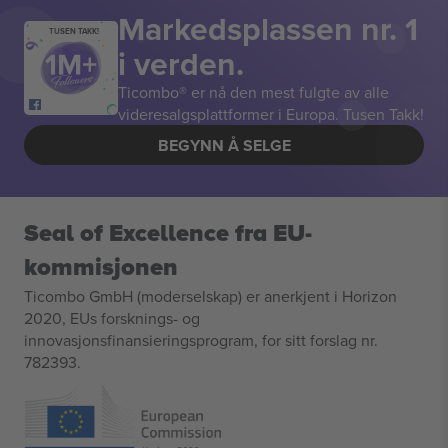
Markedsplassen nr. 1
TUSEN TAKK!
i verden.
Ticombo® er nå den mest fulgte av alle
videresalgsplattformer i Europa. Tusen Takk!
BEGYNN Å SELGE
Seal of Excellence fra EU-
kommisjonen
Ticombo GmbH (moderselskap) er anerkjent i Horizon
2020, EUs forsknings- og
innovasjonsfinansieringsprogram, for sitt forslag nr.
782393.