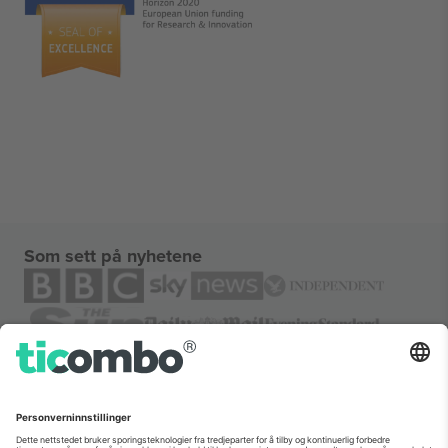
Som sett på nyhetene