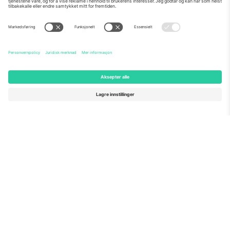
Om Oss
Bedriftstjenester
Team
Vanlige spørsmål
TixProtect
Hvordan det fungerer
Firmainformasjon
Hoteller
Vilkår og betingelser
VM-hub
Tilknyttet program
Kontakt oss
Kontorer og support
Germany
United Kingdom
Unter den Linden 24, 10117
167 City Road, London, Greater
Berlin, Germany
London, EC1V 1AW, United