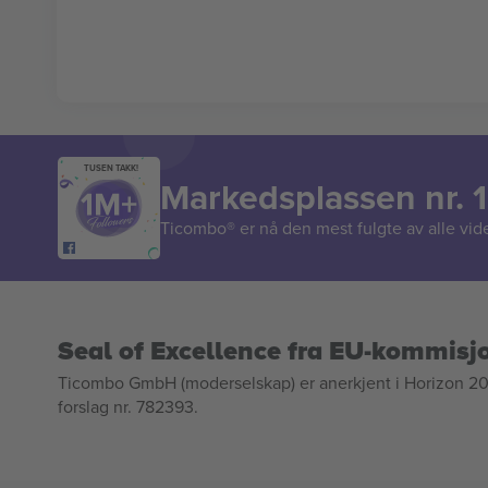
TUSEN TAKK!
Markedsplassen nr. 1
Ticombo® er nå den mest fulgte av alle vide
Seal of Excellence fra EU-kommisj
Ticombo GmbH (moderselskap) er anerkjent i Horizon 2020
forslag nr. 782393.