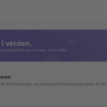
 i verden.
resalgsplattformer i Europa. Tusen Takk!
onen
, EUs forsknings- og innovasjonsfinansieringsprogram, for sitt