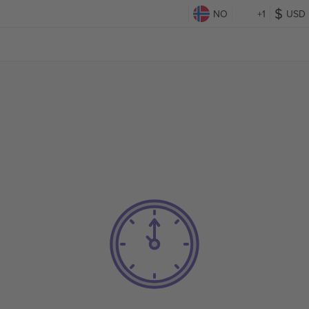
NO
+1
USD