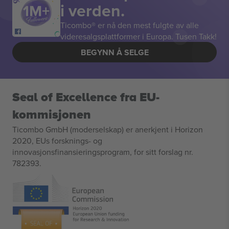
i verden.
Ticombo® er nå den mest fulgte av alle
videresalgsplattformer i Europa. Tusen Takk!
BEGYNN Å SELGE
Seal of Excellence fra EU-
kommisjonen
Ticombo GmbH (moderselskap) er anerkjent i Horizon
2020, EUs forsknings- og
innovasjonsfinansieringsprogram, for sitt forslag nr.
782393.