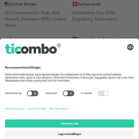
United States
Switzerland
131 Continental Dr, Suite 305,
Dorfstrasse 52a, 6390
Newark, Delaware 19713, United
Engelberg, Switzerland
States
Bulgaria
United Arab Emirates
Regus Sofia City West, bul
UAE Dubai Silicon Oasis, DDP
Totleben 53-55, 1606 Sofia,
Building A1, Office 302, Dubai,
Bulgaria
United Arab Emirates
Mexico
Av Chapultepec 360, Roma
Norte, Cuauhtémoc, 06700
Ciudad de México, CDMX,
Mexico
Plattformleverandørens juridiske enhet kan variere avhengig av
sted, begivenhet og/eller domene. For detaljer, sjekk spesifikke
arrangementsside, forlag og vilkår.,
Firmainformasjon
og
Vilkår.
©
2026 Ticombo. Alle rettigheter reservert.