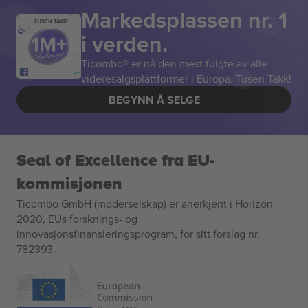
Markedsplassen nr. 1
TUSEN TAKK!
i verden.
Ticombo® er nå den mest fulgte av alle
videresalgsplattformer i Europa. Tusen Takk!
BEGYNN Å SELGE
Seal of Excellence fra EU-
kommisjonen
Ticombo GmbH (moderselskap) er anerkjent i Horizon
2020, EUs forsknings- og
innovasjonsfinansieringsprogram, for sitt forslag nr.
782393.