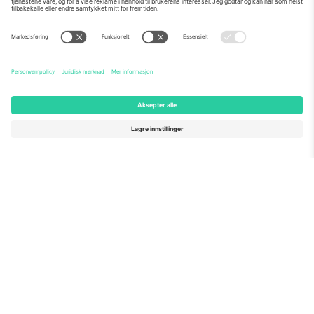
Om Oss
Bedriftstjenester
Team
Vanlige spørsmål
TixProtect
Hvordan det fungerer
Firmainformasjon
Hoteller
Vilkår og betingelser
VM-hub
Tilknyttet program
Kontakt oss
Kontorer og support
Germany
United Kingdom
Unter den Linden 24, 10117
167 City Road, London, Greater
Berlin, Germany
London, EC1V 1AW, United