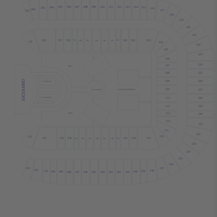
207
208
209
210
211
212
213
206
205
214
204
215
203
216
202
217
201
218
219
220
221
137
138
101
102
103
136
PA
PG
PB
PC
PD
PE
PF
135
104
222
105
223
106
224
107
VIP A
108
225
ESCENARIO
109
226
PIT DERECHO
110
227
CANCHA GENERAL
ESCENARIO B
111
228
PIT IZQUIERDO
112
229
113
VIP B
230
114
231
115
232
116
123
122
117
121
120
119
118
OG
OA
OF
OE
OD
OC
OB
233
234
235
236
253
237
252
238
251
239
250
240
249
241
248
247
246
245
244
243
242