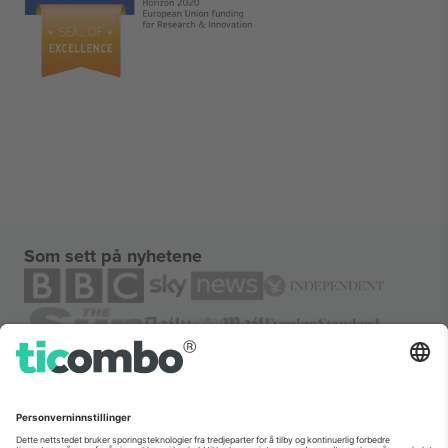
Som sett på nyhetene