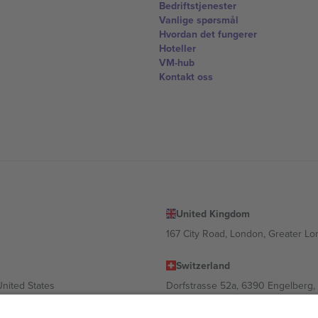
Bedriftstjenester
Vanlige spørsmål
Hvordan det fungerer
Hoteller
VM-hub
Kontakt oss
United Kingdom
167 City Road, London, Greater L
Switzerland
United States
Dorfstrasse 52a, 6390 Engelberg, 
United Arab Emirates