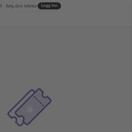
Logg Inn
R
Selg dine billetter