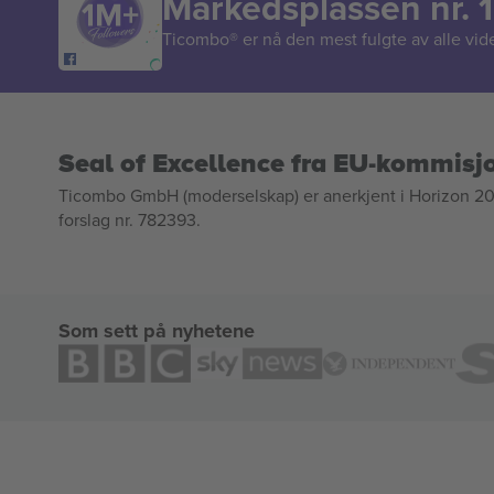
Markedsplassen nr. 1
Ticombo® er nå den mest fulgte av alle vide
Seal of Excellence fra EU-kommisj
Ticombo GmbH (moderselskap) er anerkjent i Horizon 2020
forslag nr. 782393.
Som sett på nyhetene