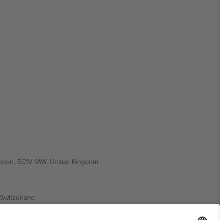
ondon, EC1V 1AW, United Kingdom
Switzerland