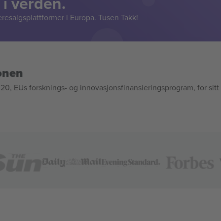
 i verden.
resalgsplattformer i Europa. Tusen Takk!
onen
, EUs forsknings- og innovasjonsfinansieringsprogram, for sitt