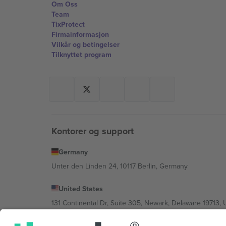
Om Oss
Team
TixProtect
Firmainformasjon
Vilkår og betingelser
Tilknyttet program
Kontorer og support
Germany
Unter den Linden 24, 10117 Berlin, Germany
United States
131 Continental Dr, Suite 305, Newark, Delaware 19713, 
Bulgaria