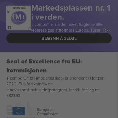
Markedsplassen nr. 1
TUSEN TAKK!
i verden.
Ticombo® er nå den mest fulgte av alle
videresalgsplattformer i Europa. Tusen Takk!
BEGYNN Å SELGE
Seal of Excellence fra EU-
kommisjonen
Ticombo GmbH (moderselskap) er anerkjent i Horizon
2020, EUs forsknings- og
innovasjonsfinansieringsprogram, for sitt forslag nr.
782393.