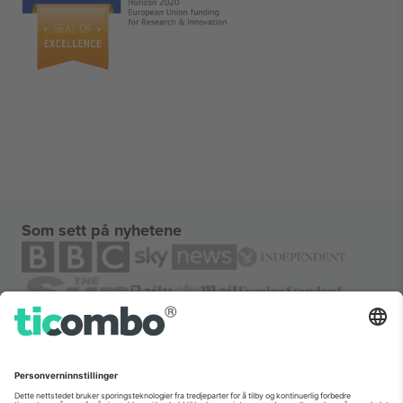
Som sett på nyhetene