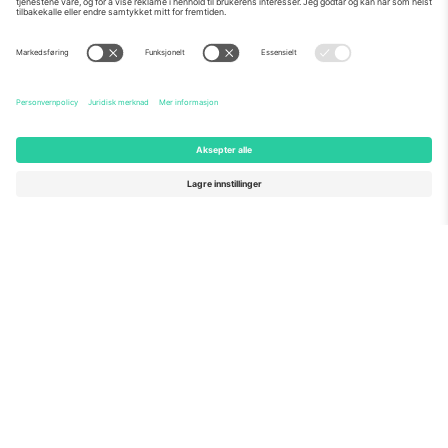
Om Oss
Bedriftstjenester
Team
Vanlige spørsmål
TixProtect
Hvordan det fungerer
Firmainformasjon
Hoteller
Vilkår og betingelser
VM-hub
Tilknyttet program
Kontakt oss
Kontorer og support
Germany
United Kingdom
Unter den Linden 24, 10117
167 City Road, London, Greater
Berlin, Germany
London, EC1V 1AW, United