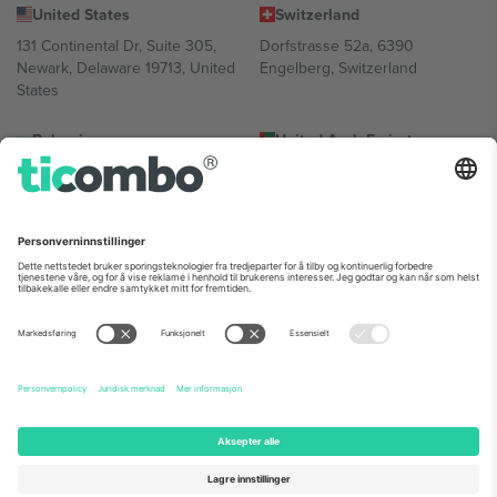
United States
Switzerland
131 Continental Dr, Suite 305,
Dorfstrasse 52a, 6390
Newark, Delaware 19713, United
Engelberg, Switzerland
States
Bulgaria
United Arab Emirates
Regus Sofia City West, bul
UAE Dubai Silicon Oasis, DDP
Totleben 53-55, 1606 Sofia,
Building A1, Office 302, Dubai,
Bulgaria
United Arab Emirates
Mexico
Av Chapultepec 360, Roma
Norte, Cuauhtémoc, 06700
Ciudad de México, CDMX,
Mexico
Plattformleverandørens juridiske enhet kan variere avhengig av
sted, begivenhet og/eller domene. For detaljer, sjekk spesifikke
arrangementsside, forlag og vilkår.,
Firmainformasjon
og
Vilkår.
©
2026 Ticombo. Alle rettigheter reservert.