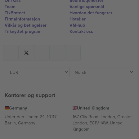
Om Oss
Bedriftstjenester
Team
Vanlige spørsmål
TixProtect
Hvordan det fungerer
Firmainformasjon
Hoteller
Vilkår og betingelser
VM-hub
Tilknyttet program
Kontakt oss
Kontorer og support
Germany
United Kingdom
Unter den Linden 24, 10117
167 City Road, London, Greater
Berlin, Germany
London, EC1V 1AW, United
Kingdom