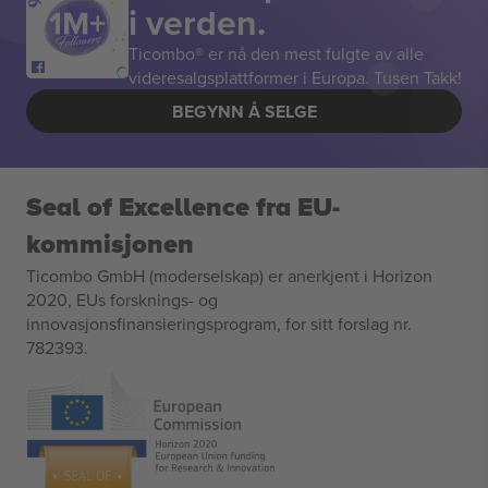
i verden.
Ticombo® er nå den mest fulgte av alle
videresalgsplattformer i Europa. Tusen Takk!
BEGYNN Å SELGE
Seal of Excellence fra EU-
kommisjonen
Ticombo GmbH (moderselskap) er anerkjent i Horizon
2020, EUs forsknings- og
innovasjonsfinansieringsprogram, for sitt forslag nr.
782393.