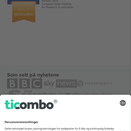
Som sett på nyhetene