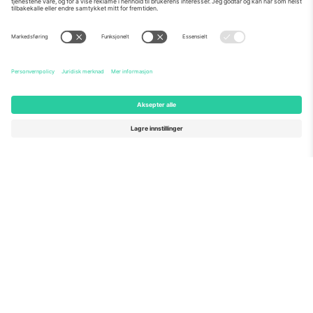
Om Oss
Bedriftstjenester
Team
Vanlige spørsmål
TixProtect
Hvordan det fungerer
Firmainformasjon
Hoteller
Vilkår og betingelser
VM-hub
Tilknyttet program
Kontakt oss
Kontorer og support
Germany
United Kingdom
Unter den Linden 24, 10117
167 City Road, London, Greater
Berlin, Germany
London, EC1V 1AW, United