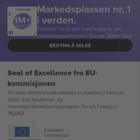
Markedsplassen nr. 1
TUSEN TAKK!
i verden.
Ticombo® er nå den mest fulgte av alle
videresalgsplattformer i Europa. Tusen Takk!
BEGYNN Å SELGE
Seal of Excellence fra EU-
kommisjonen
Ticombo GmbH (moderselskap) er anerkjent i Horizon
2020, EUs forsknings- og
innovasjonsfinansieringsprogram, for sitt forslag nr.
782393.