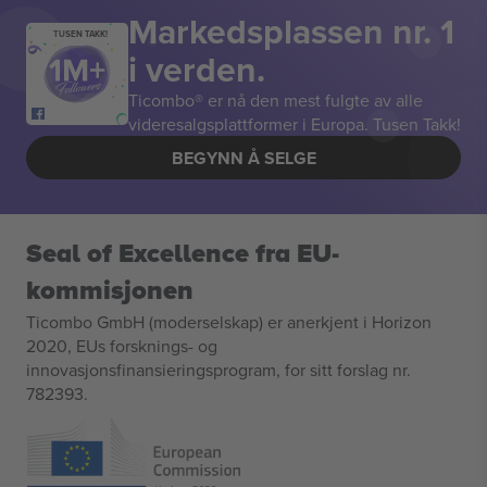
Markedsplassen nr. 1
TUSEN TAKK!
i verden.
Ticombo® er nå den mest fulgte av alle
videresalgsplattformer i Europa. Tusen Takk!
BEGYNN Å SELGE
Seal of Excellence fra EU-
kommisjonen
Ticombo GmbH (moderselskap) er anerkjent i Horizon
2020, EUs forsknings- og
innovasjonsfinansieringsprogram, for sitt forslag nr.
782393.