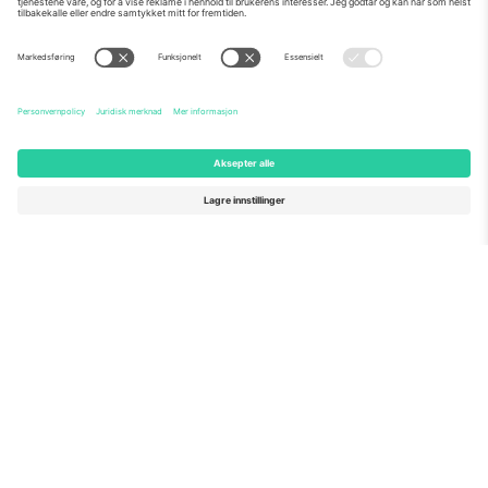
Om Oss
Bedriftstjenester
Team
Vanlige spørsmål
TixProtect
Hvordan det fungerer
Firmainformasjon
Hoteller
Vilkår og betingelser
VM-hub
Tilknyttet program
Kontakt oss
Kontorer og support
Germany
United Kingdom
Unter den Linden 24, 10117
167 City Road, London, Greater
Berlin, Germany
London, EC1V 1AW, United