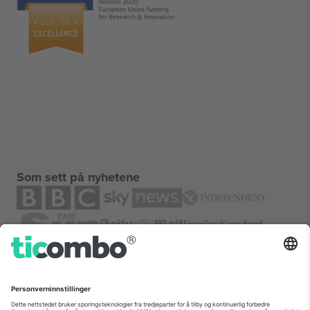
Som sett på nyhetene