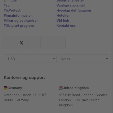
Om Oss
Bedriftstjenester
Team
Vanlige spørsmål
TixProtect
Hvordan det fungerer
Firmainformasjon
Hoteller
Vilkår og betingelser
VM-hub
Tilknyttet program
Kontakt oss
Kontorer og support
Germany
United Kingdom
Unter den Linden 24, 10117
167 City Road, London, Greater
Berlin, Germany
London, EC1V 1AW, United
Kingdom