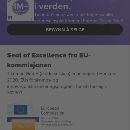
i verden.
Ticombo® er nå den mest fulgte av alle
videresalgsplattformer i Europa. Tusen Takk!
BEGYNN Å SELGE
Seal of Excellence fra EU-
kommisjonen
Ticombo GmbH (moderselskap) er anerkjent i Horizon
2020, EUs forsknings- og
innovasjonsfinansieringsprogram, for sitt forslag nr.
782393.