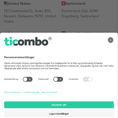
United States
Switzerland
131 Continental Dr, Suite 305,
Dorfstrasse 52a, 6390
Newark, Delaware 19713, United
Engelberg, Switzerland
States
Bulgaria
United Arab Emirates
Regus Sofia City West, bul
UAE Dubai Silicon Oasis, DDP
Totleben 53-55, 1606 Sofia,
Building A1, Office 302, Dubai,
Bulgaria
United Arab Emirates
Mexico
Av Chapultepec 360, Roma
Norte, Cuauhtémoc, 06700
Ciudad de México, CDMX,
Mexico
Plattformleverandørens juridiske enhet kan variere avhengig av
sted, begivenhet og/eller domene. For detaljer, sjekk spesifikke
arrangementsside, forlag og vilkår.,
Firmainformasjon
og
Vilkår.
©
2026 Ticombo. Alle rettigheter reservert.