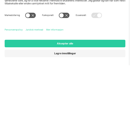
Om Oss
Bedriftstjenester
Team
Vanlige spørsmål
TixProtect
Hvordan det fungerer
Firmainformasjon
Hoteller
Vilkår og betingelser
VM-hub
Tilknyttet program
Kontakt oss
Kontorer og support
Germany
United Kingdom
Unter den Linden 24, 10117
167 City Road, London, Greater
Berlin, Germany
London, EC1V 1AW, United