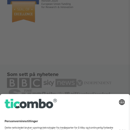
Som sett på nyhetene