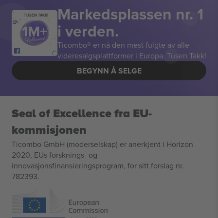
Markedsplassen nr. 1
TUSEN TAKK!
i verden.
Ticombo® er nå den mest fulgte av alle
videresalgsplattformer i Europa. Tusen Takk!
BEGYNN Å SELGE
Seal of Excellence fra EU-
kommisjonen
Ticombo GmbH (moderselskap) er anerkjent i Horizon
2020, EUs forsknings- og
innovasjonsfinansieringsprogram, for sitt forslag nr.
782393.