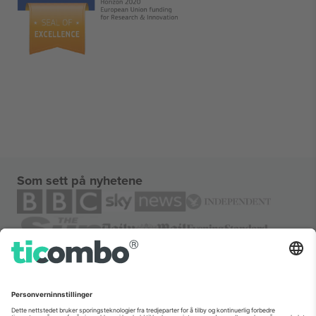
Som sett på nyhetene