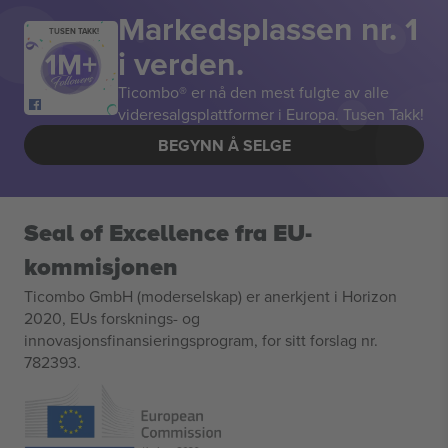
Markedsplassen nr. 1
TUSEN TAKK!
i verden.
Ticombo® er nå den mest fulgte av alle
videresalgsplattformer i Europa. Tusen Takk!
BEGYNN Å SELGE
Seal of Excellence fra EU-
kommisjonen
Ticombo GmbH (moderselskap) er anerkjent i Horizon
2020, EUs forsknings- og
innovasjonsfinansieringsprogram, for sitt forslag nr.
782393.