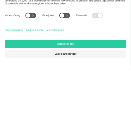
Om Oss
Bedriftstjenester
Team
Vanlige spørsmål
TixProtect
Hvordan det fungerer
Firmainformasjon
Hoteller
Vilkår og betingelser
VM-hub
Tilknyttet program
Kontakt oss
Kontorer og support
Germany
United Kingdom
Unter den Linden 24, 10117
167 City Road, London, Greater
Berlin, Germany
London, EC1V 1AW, United