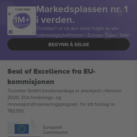
Markedsplassen nr. 1
TUSEN TAKK!
i verden.
Ticombo® er nå den mest fulgte av alle
videresalgsplattformer i Europa. Tusen Takk!
BEGYNN Å SELGE
Seal of Excellence fra EU-
kommisjonen
Ticombo GmbH (moderselskap) er anerkjent i Horizon
2020, EUs forsknings- og
innovasjonsfinansieringsprogram, for sitt forslag nr.
782393.