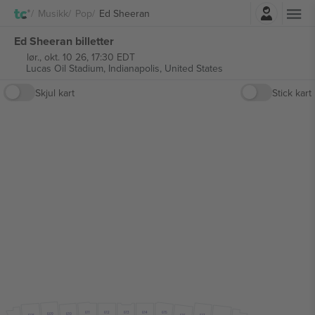
Logg Inn
Musikk
Pop
Ed Sheeran
Ed Sheeran billetter
lør., okt. 10 26, 17:30 EDT
Lucas Oil Stadium,
Indianapolis, United States
Skjul kart
Stick kart
612
613
614
611
615
609
610
616