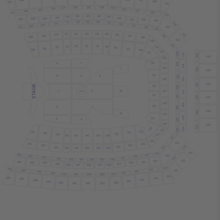
617
608
618
607
619
512
513
514
511
515
510
516
509
517
508
507
518
519
412
413
414
411
415
410
416
408
409
407
417
418
419
312
313
314
311
315
520
310
316
309
317
308
307
420
318
319
522
212
213
214
215
211
320
210
216
209
217
208
218
422
220
322
112
113
114
111
115
221
110
116
109
117
108
118
222
121
323
423
524
624
223
124
F
324
A
424
224
525
L
625
125
G
B
G
325
425
225
526
626
STAGE
126
326
227
H
C
M
427
B STAGE
127
327
527
627
228
428
128
328
D
J
628
528
N
229
429
129
E
329
K
230
629
529
430
132
330
231
135
145
136
144
137
143
232
138
142
141
140
139
331
233
431
245
235
236
244
333
531
237
243
238
241
240
239
242
631
334
335
346
345
433
336
533
344
337
343
338
340
342
341
339
632
434
446
435
436
444
445
437
443
442
441
440
439
438
534
546
535
545
633
536
544
537
543
538
542
539
540
541
634
646
635
645
636
644
637
643
638
642
639
640
641