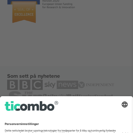
Som sett på nyhetene