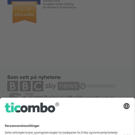
Som sett på nyhetene