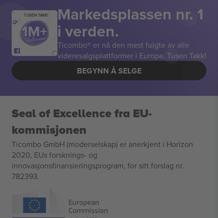
Markedsplassen nr. 1
TUSEN TAKK!
i verden.
Ticombo® er nå den mest fulgte av alle
videresalgsplattformer i Europa. Tusen Takk!
BEGYNN Å SELGE
Seal of Excellence fra EU-
kommisjonen
Ticombo GmbH (moderselskap) er anerkjent i Horizon
2020, EUs forsknings- og
innovasjonsfinansieringsprogram, for sitt forslag nr.
782393.