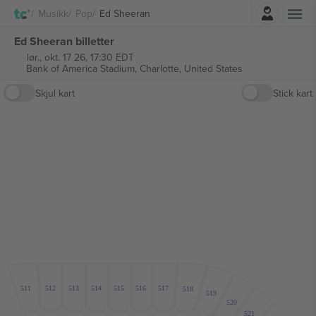
Logg Inn
Musikk
Pop
Ed Sheeran
Ed Sheeran billetter
lør., okt. 17 26, 17:30 EDT
Bank of America Stadium,
Charlotte, United States
Skjul kart
Stick kart
511
512
513
514
515
516
517
518
519
520
521