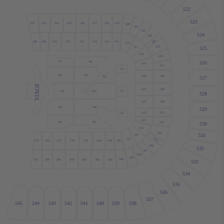
522
523
318
313
314
317
315
316
319
312
320
321
322
524
323
224
111
112
109
110
113
114
115
108
116
225
117
525
118
226
A1
B1
526
119
227
C2
B2
A2
228
120
B2
527
STAGE
121
229
A3
B3
C3
B STAGE
528
122
230
B4
A4
529
123
231
C4
124
A5
232
B5
530
125
233
126
531
234
127
128
135
134
133
132
129
131
130
336
532
337
338
339
340
347
345
343
342
341
346
344
533
534
535
536
537
545
544
543
542
541
540
539
538