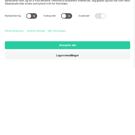
Om Oss
Bedriftstjenester
Team
Vanlige spørsmål
TixProtect
Hvordan det fungerer
Firmainformasjon
Hoteller
Vilkår og betingelser
VM-hub
Tilknyttet program
Kontakt oss
Kontorer og support
Germany
United Kingdom
Unter den Linden 24, 10117
167 City Road, London, Greater
Berlin, Germany
London, EC1V 1AW, United