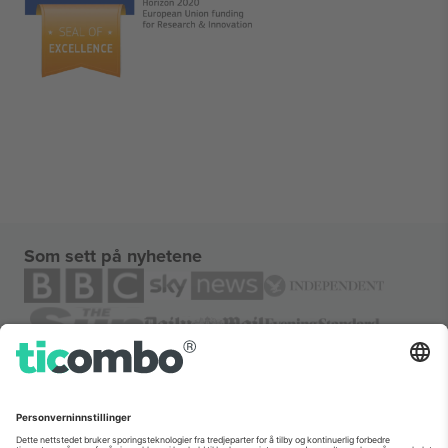
Som sett på nyhetene