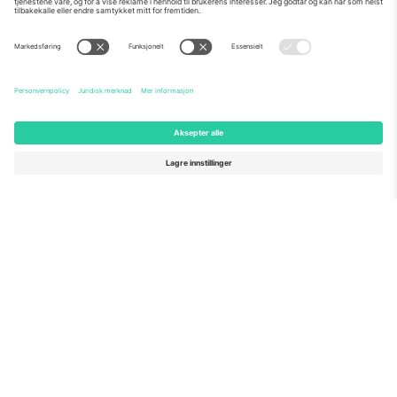
Om Oss
Bedriftstjenester
Team
Vanlige spørsmål
TixProtect
Hvordan det fungerer
Firmainformasjon
Hoteller
Vilkår og betingelser
VM-hub
Tilknyttet program
Kontakt oss
Kontorer og support
Germany
United Kingdom
Unter den Linden 24, 10117
167 City Road, London, Greater
Berlin, Germany
London, EC1V 1AW, United