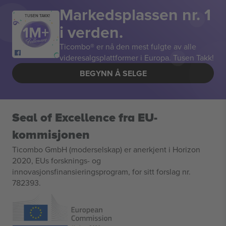
Markedsplassen nr. 1
TUSEN TAKK!
i verden.
Ticombo® er nå den mest fulgte av alle
videresalgsplattformer i Europa. Tusen Takk!
BEGYNN Å SELGE
Seal of Excellence fra EU-
kommisjonen
Ticombo GmbH (moderselskap) er anerkjent i Horizon
2020, EUs forsknings- og
innovasjonsfinansieringsprogram, for sitt forslag nr.
782393.