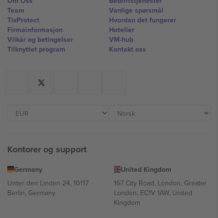
Om Oss
Bedriftstjenester
Team
Vanlige spørsmål
TixProtect
Hvordan det fungerer
Firmainformasjon
Hoteller
Vilkår og betingelser
VM-hub
Tilknyttet program
Kontakt oss
Kontorer og support
Germany
United Kingdom
Unter den Linden 24, 10117
167 City Road, London, Greater
Berlin, Germany
London, EC1V 1AW, United
Kingdom