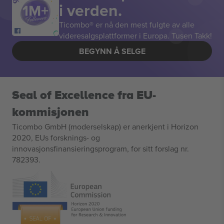
i verden.
Ticombo® er nå den mest fulgte av alle
videresalgsplattformer i Europa. Tusen Takk!
BEGYNN Å SELGE
Seal of Excellence fra EU-
kommisjonen
Ticombo GmbH (moderselskap) er anerkjent i Horizon
2020, EUs forsknings- og
innovasjonsfinansieringsprogram, for sitt forslag nr.
782393.