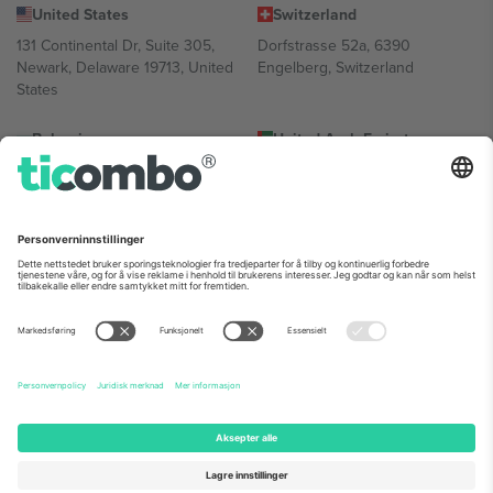
United States
Switzerland
131 Continental Dr, Suite 305,
Dorfstrasse 52a, 6390
Newark, Delaware 19713, United
Engelberg, Switzerland
States
Bulgaria
United Arab Emirates
Regus Sofia City West, bul
UAE Dubai Silicon Oasis, DDP
Totleben 53-55, 1606 Sofia,
Building A1, Office 302, Dubai,
Bulgaria
United Arab Emirates
Mexico
Av Chapultepec 360, Roma
Norte, Cuauhtémoc, 06700
Ciudad de México, CDMX,
Mexico
Plattformleverandørens juridiske enhet kan variere avhengig av
sted, begivenhet og/eller domene. For detaljer, sjekk spesifikke
arrangementsside, forlag og vilkår.,
Firmainformasjon
og
Vilkår.
©
2026 Ticombo. Alle rettigheter reservert.