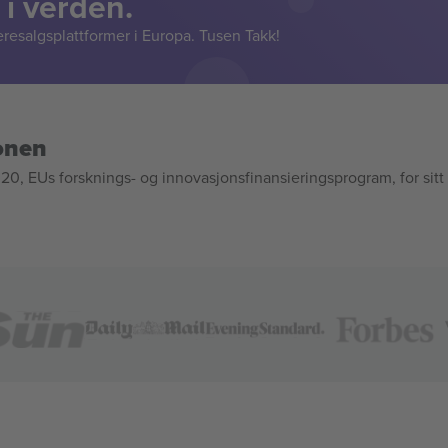
 i verden.
resalgsplattformer i Europa. Tusen Takk!
onen
, EUs forsknings- og innovasjonsfinansieringsprogram, for sitt