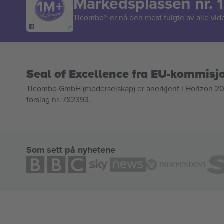
Markedsplassen nr. 1
Ticombo® er nå den mest fulgte av alle vide
Seal of Excellence fra EU-kommisj
Ticombo GmbH (moderselskap) er anerkjent i Horizon 2020
forslag nr. 782393.
Som sett på nyhetene