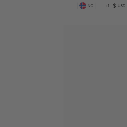
NO
+1
USD
g