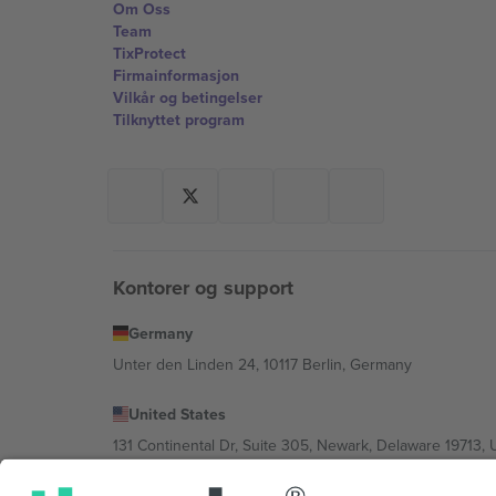
Om Oss
Team
TixProtect
Firmainformasjon
Vilkår og betingelser
Tilknyttet program
Kontorer og support
Germany
Unter den Linden 24, 10117 Berlin, Germany
United States
131 Continental Dr, Suite 305, Newark, Delaware 19713, 
Bulgaria