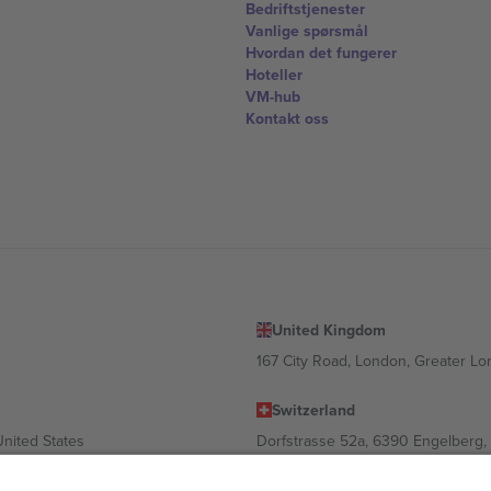
Bedriftstjenester
Vanlige spørsmål
Hvordan det fungerer
Hoteller
VM-hub
Kontakt oss
United Kingdom
167 City Road, London, Greater L
Switzerland
United States
Dorfstrasse 52a, 6390 Engelberg, 
United Arab Emirates