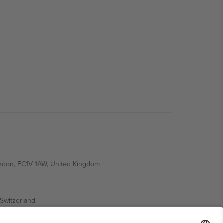
ondon, EC1V 1AW, United Kingdom
Switzerland