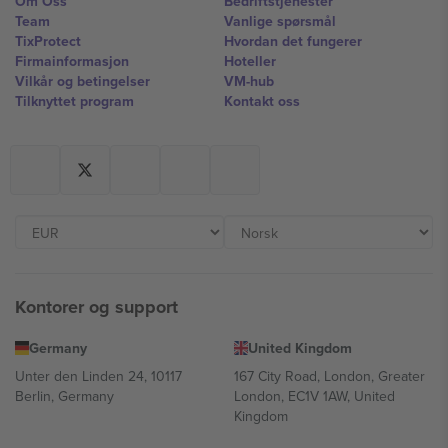
Om Oss
Bedriftstjenester
Team
Vanlige spørsmål
TixProtect
Hvordan det fungerer
Firmainformasjon
Hoteller
Vilkår og betingelser
VM-hub
Tilknyttet program
Kontakt oss
Kontorer og support
Germany
United Kingdom
Unter den Linden 24, 10117
167 City Road, London, Greater
Berlin, Germany
London, EC1V 1AW, United
Kingdom