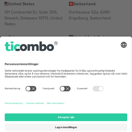
United States
Switzerland
131 Continental Dr, Suite 305,
Dorfstrasse 52a, 6390
Newark, Delaware 19713, United
Engelberg, Switzerland
States
Bulgaria
United Arab Emirates
Regus Sofia City West, bul
UAE Dubai Silicon Oasis, DDP
Totleben 53-55, 1606 Sofia,
Building A1, Office 302, Dubai,
Bulgaria
United Arab Emirates
Mexico
Av Chapultepec 360, Roma
Norte, Cuauhtémoc, 06700
Ciudad de México, CDMX,
Mexico
Plattformleverandørens juridiske enhet kan variere avhengig av
sted, begivenhet og/eller domene. For detaljer, sjekk spesifikke
arrangementsside, forlag og vilkår.,
Firmainformasjon
og
Vilkår.
©
2026 Ticombo. Alle rettigheter reservert.