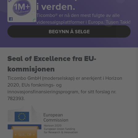
i verden.
Ticombo® er nå den mest fulgte av alle
videresalgsplattformer i Europa. Tusen Takk!
BEGYNN Å SELGE
Seal of Excellence fra EU-
kommisjonen
Ticombo GmbH (moderselskap) er anerkjent i Horizon
2020, EUs forsknings- og
innovasjonsfinansieringsprogram, for sitt forslag nr.
782393.