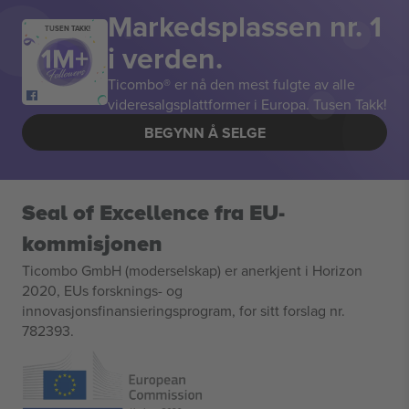
Markedsplassen nr. 1
TUSEN TAKK!
i verden.
Ticombo® er nå den mest fulgte av alle
videresalgsplattformer i Europa. Tusen Takk!
BEGYNN Å SELGE
Seal of Excellence fra EU-
kommisjonen
Ticombo GmbH (moderselskap) er anerkjent i Horizon
2020, EUs forsknings- og
innovasjonsfinansieringsprogram, for sitt forslag nr.
782393.