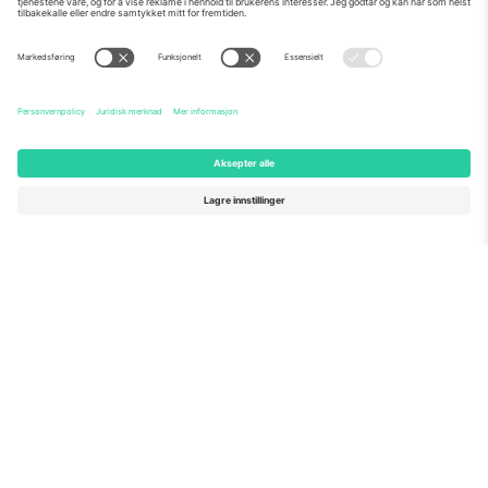
Om Oss
Bedriftstjenester
Team
Vanlige spørsmål
TixProtect
Hvordan det fungerer
Firmainformasjon
Hoteller
Vilkår og betingelser
VM-hub
Tilknyttet program
Kontakt oss
Kontorer og support
Germany
United Kingdom
Unter den Linden 24, 10117
167 City Road, London, Greater
Berlin, Germany
London, EC1V 1AW, United