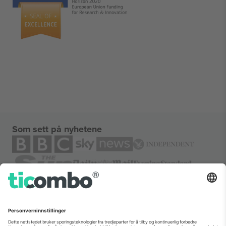
Som sett på nyhetene