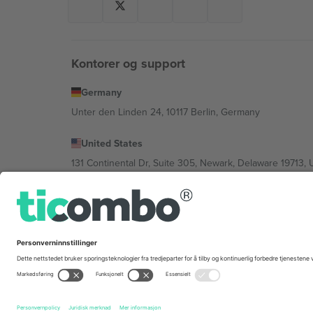
Kontorer og support
Germany
Unter den Linden 24, 10117 Berlin, Germany
United States
131 Continental Dr, Suite 305, Newark, Delaware 19713, 
Bulgaria
Regus Sofia City West, bul Totleben 53-55, 1606 Sofia, B
Mexico
Av Chapultepec 360, Roma Norte, Cuauhtémoc, 06700
Plattformleverandørens juridiske enhet kan variere avhen
Vilkår.
© 2026 Ticombo. Alle rettigheter reservert.