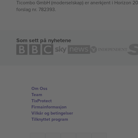
Ticombo GmbH (moderselskap) er anerkjent i Horizon 2020
forslag nr. 782393.
Som sett på nyhetene
Om Oss
Team
TixProtect
Firmainformasjon
Vilkår og betingelser
Tilknyttet program