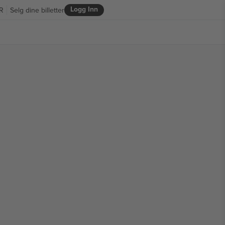
Logg Inn
R
Selg dine billetter