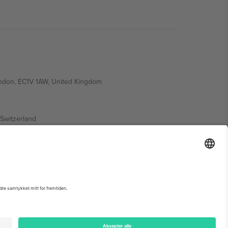
ondon, EC1V 1AW, United Kingdom
Switzerland
ding A1, Office 302, Dubai, United Arab Emirates
arrangementsside, forlag og vilkår.,
Firmainformasjon
og