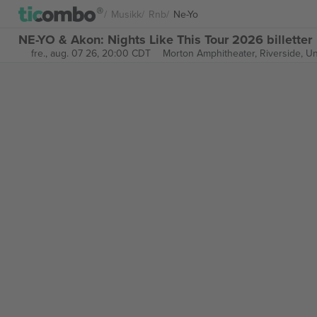
Musikk
Rnb
Ne-Yo
NE-YO & Akon: Nights Like This Tour 2026 billetter
fre., aug. 07 26, 20:00 CDT
Morton Amphitheater,
Riverside, Un