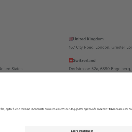
United Kingdom
167 City Road, London, Greater L
Switzerland
United States
Dorfstrasse 52a, 6390 Engelberg, 
United Arab Emirates
ulgaria
UAE Dubai Silicon Oasis, DDP Buil
 Ciudad de México, CDMX, Mexico
gig av sted, begivenhet og/eller domene. For detaljer, sjekk spesifikke 