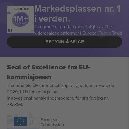
Markedsplassen nr. 1
TUSEN TAKK!
i verden.
Ticombo® er nå den mest fulgte av alle
videresalgsplattformer i Europa. Tusen Takk!
BEGYNN Å SELGE
Seal of Excellence fra EU-
kommisjonen
Ticombo GmbH (moderselskap) er anerkjent i Horizon
2020, EUs forsknings- og
innovasjonsfinansieringsprogram, for sitt forslag nr.
782393.