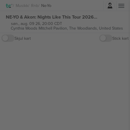
Logg Inn
Musikk
Rnb
Ne-Yo
NE-YO & Akon: Nights Like This Tour 2026 billetter
søn., aug. 09 26, 20:00 CDT
Cynthia Woods Mitchell Pavilion,
The Woodlands, United States
Skjul kart
Stick kart