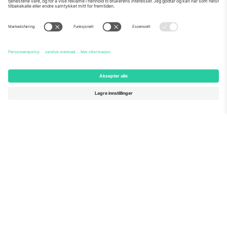
Om Oss
Bedriftstjenester
Team
Vanlige spørsmål
TixProtect
Hvordan det fungerer
Firmainformasjon
Hoteller
Vilkår og betingelser
VM-hub
Tilknyttet program
Kontakt oss
Kontorer og support
Germany
United Kingdom
Unter den Linden 24, 10117
167 City Road, London, Greater
Berlin, Germany
London, EC1V 1AW, United