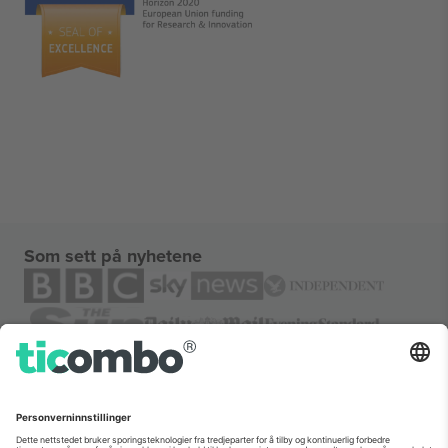
Som sett på nyhetene