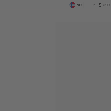
NO
+1
USD
g