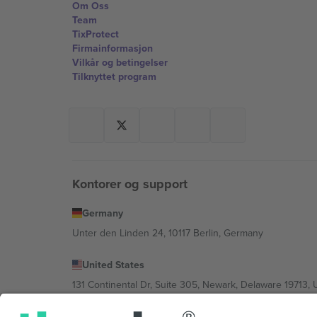
Om Oss
Team
TixProtect
Firmainformasjon
Vilkår og betingelser
Tilknyttet program
Kontorer og support
Germany
Unter den Linden 24, 10117 Berlin, Germany
United States
131 Continental Dr, Suite 305, Newark, Delaware 19713, 
Bulgaria