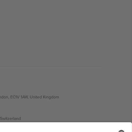
ondon, EC1V 1AW, United Kingdom
Switzerland