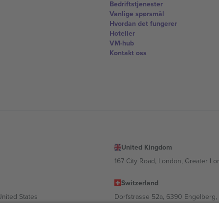
Bedriftstjenester
Vanlige spørsmål
Hvordan det fungerer
Hoteller
VM-hub
Kontakt oss
United Kingdom
167 City Road, London, Greater L
Switzerland
United States
Dorfstrasse 52a, 6390 Engelberg, 
United Arab Emirates