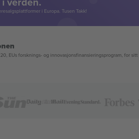
 i verden.
resalgsplattformer i Europa. Tusen Takk!
onen
, EUs forsknings- og innovasjonsfinansieringsprogram, for sitt