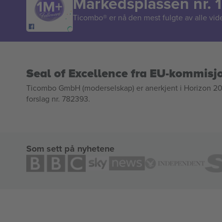
Markedsplassen nr. 1
Ticombo® er nå den mest fulgte av alle vide
Seal of Excellence fra EU-kommisj
Ticombo GmbH (moderselskap) er anerkjent i Horizon 2020
forslag nr. 782393.
Som sett på nyhetene