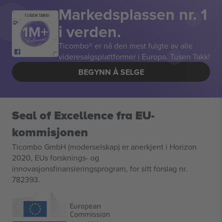
Markedsplassen nr. 1
TUSEN TAKK!
i verden.
Ticombo® er nå den mest fulgte av alle
videresalgsplattformer i Europa. Tusen Takk!
BEGYNN Å SELGE
Seal of Excellence fra EU-
kommisjonen
Ticombo GmbH (moderselskap) er anerkjent i Horizon
2020, EUs forsknings- og
innovasjonsfinansieringsprogram, for sitt forslag nr.
782393.