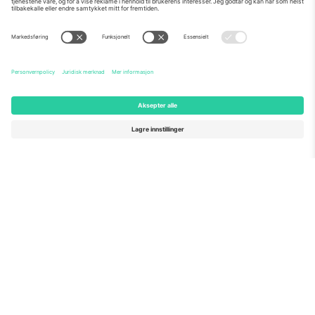
Om Oss
Bedriftstjenester
Team
Vanlige spørsmål
TixProtect
Hvordan det fungerer
Firmainformasjon
Hoteller
Vilkår og betingelser
VM-hub
Tilknyttet program
Kontakt oss
Kontorer og support
Germany
United Kingdom
Unter den Linden 24, 10117
167 City Road, London, Greater
Berlin, Germany
London, EC1V 1AW, United