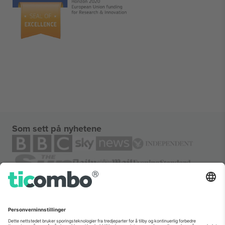
Som sett på nyhetene