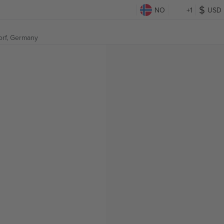
NO
+1
USD
orf, Germany