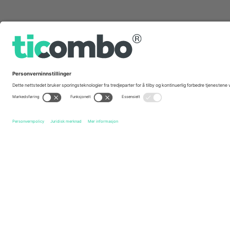
Hurtig linker
Brandi Carlile
Billetter