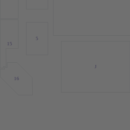
5
15
J
16