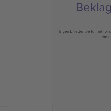
Beklage
Ingen billetter ble funnet for de
inn e