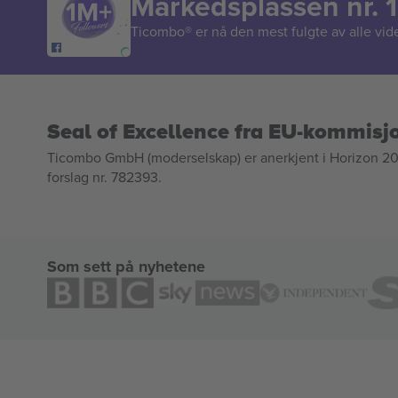
Markedsplassen nr. 1
Ticombo® er nå den mest fulgte av alle vide
Seal of Excellence fra EU-kommisj
Ticombo GmbH (moderselskap) er anerkjent i Horizon 2020
forslag nr. 782393.
Som sett på nyhetene