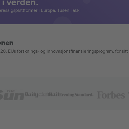
 i verden.
resalgsplattformer i Europa. Tusen Takk!
onen
, EUs forsknings- og innovasjonsfinansieringsprogram, for sitt