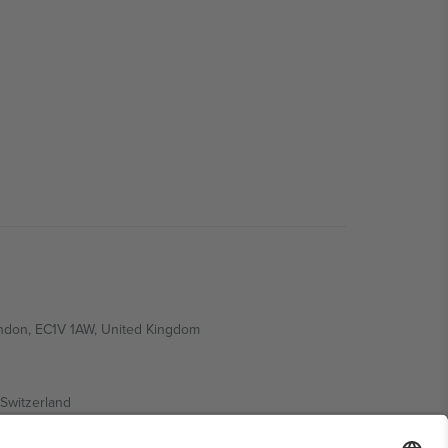
ondon, EC1V 1AW, United Kingdom
Switzerland