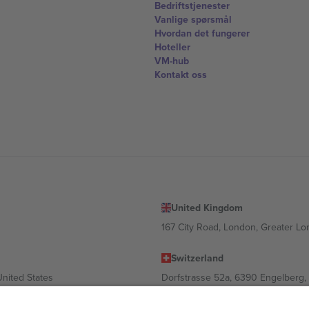
Bedriftstjenester
Vanlige spørsmål
Hvordan det fungerer
Hoteller
VM-hub
Kontakt oss
United Kingdom
167 City Road, London, Greater L
Switzerland
United States
Dorfstrasse 52a, 6390 Engelberg, 
United Arab Emirates