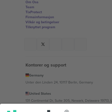
Om Oss
Team
TixProtect
Firmainformasjon
Vilkår og betingelser
Tilknyttet program
Kontorer og support
Germany
Unter den Linden 24, 10117 Berlin, Germany
United States
131 Continental Dr, Suite 305, Newark, Delaware 19713, 
Bulgaria