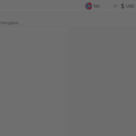
NO
+1
USD
ed Kingdom
g