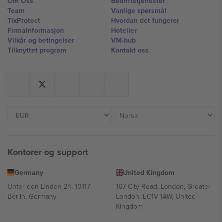
Om Oss
Bedriftstjenester
Team
Vanlige spørsmål
TixProtect
Hvordan det fungerer
Firmainformasjon
Hoteller
Vilkår og betingelser
VM-hub
Tilknyttet program
Kontakt oss
Kontorer og support
Germany
United Kingdom
Unter den Linden 24, 10117
167 City Road, London, Greater
Berlin, Germany
London, EC1V 1AW, United
Kingdom