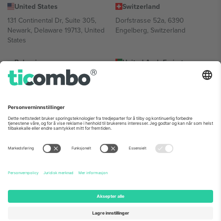
United States
Switzerland
131 Continental Dr, Suite 305,
Dorfstrasse 52a, 6390
Newark, Delaware 19713, United
Engelberg, Switzerland
States
Bulgaria
United Arab Emirates
Regus Sofia City West, bul
UAE Dubai Silicon Oasis, DDP
Totleben 53-55, 1606 Sofia,
Building A1, Office 302, Dubai,
Bulgaria
United Arab Emirates
Mexico
Av Chapultepec 360, Roma
Norte, Cuauhtémoc, 06700
Ciudad de México, CDMX,
Mexico
Plattformleverandørens juridiske enhet kan variere avhengig av
sted, begivenhet og/eller domene. For detaljer, sjekk spesifikke
arrangementsside, forlag og vilkår.,
Firmainformasjon
og
Vilkår.
©
2026 Ticombo. Alle rettigheter reservert.